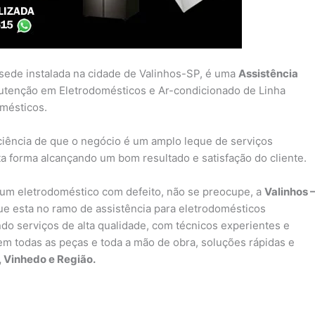
 sede instalada na cidade de Valinhos-SP, é uma
Assistência
utenção em Eletrodomésticos e Ar-condicionado de Linha
omésticos.
iência de que o negócio é um amplo leque de serviços
ta forma alcançando um bom resultado e satisfação do cliente.
um eletrodoméstico com defeito, não se preocupe, a
Valinhos 
 esta no ramo de assistência para eletrodomésticos
do serviços de alta qualidade, com técnicos experientes e
a em todas as peças e toda a mão de obra, soluções rápidas e
, Vinhedo e Região.