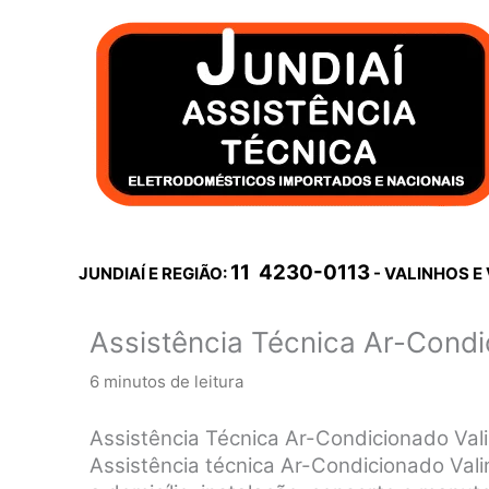
Ir
para
o
conteúdo
11 4230-0113
JUNDIAÍ E REGIÃO:
- VALINHOS E
Assistência Técnica Ar-Condi
6 minutos de leitura
Assistência Técnica Ar-Condicionado Va
Assistência técnica Ar-Condicionado Valin