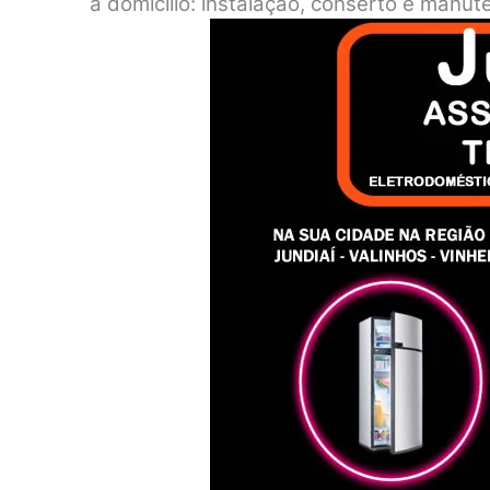
a domicílio: instalação, conserto e manu