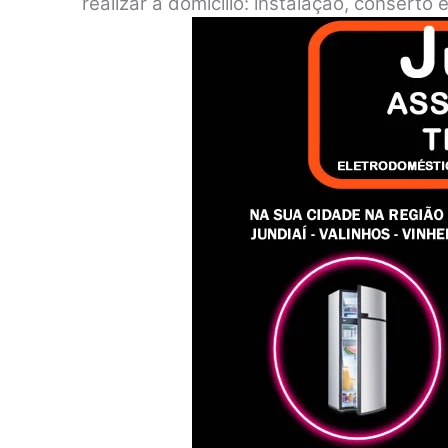
realizar a domicílio: instalação, consert