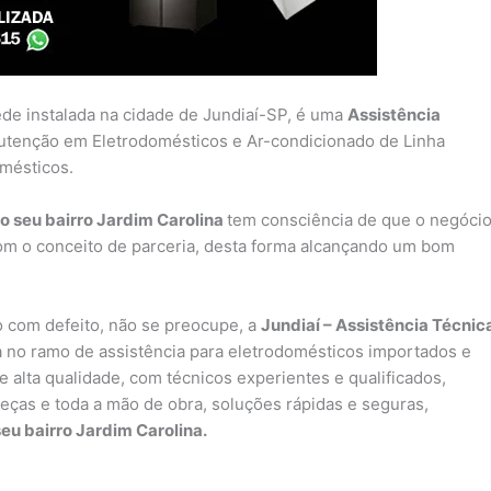
ede instalada na cidade de Jundiaí-SP, é uma
Assistência
utenção em Eletrodomésticos e Ar-condicionado de Linha
omésticos.
o seu bairro Jardim Carolina
tem consciência de que o negóci
om o conceito de parceria, desta forma alcançando um bom
 com defeito, não se preocupe, a
Jundiaí – Assistência Técnic
no ramo de assistência para eletrodomésticos importados e
 alta qualidade, com técnicos experientes e qualificados,
peças e toda a mão de obra, soluções rápidas e seguras,
eu bairro Jardim Carolina.