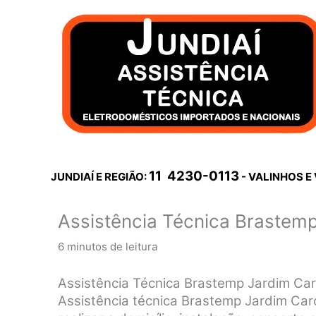
Ir
para
o
conteúdo
11 4230-0113
JUNDIAÍ E REGIÃO:
- VALINHOS E
Assistência Técnica Brastemp
6 minutos de leitura
Assistência Técnica Brastemp Jardim Car
Assistência técnica Brastemp Jardim Caro