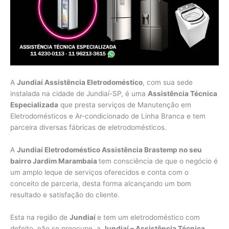
A
Jundiaí Assistência Eletrodoméstico
, com sua sede
instalada na cidade de Jundiaí-SP, é uma
Assistência Técnica
Especializada
que presta serviços de Manutenção em
Eletrodomésticos e Ar-condicionado de Linha Branca e tem
parceira diversas fábricas de eletrodomésticos.
A
Jundiaí Eletrodoméstico Assistência Brastemp no seu
bairro Jardim Marambaia
tem consciência de que o negócio é
um amplo leque de serviços oferecidos e conta com o
conceito de parceria, desta forma alcançando um bom
resultado e satisfação do cliente.
Esta na região de
Jundiaí
e tem um eletrodoméstico com
defeito, não se preocupe, a
Jundiaí – Assistência Técnica