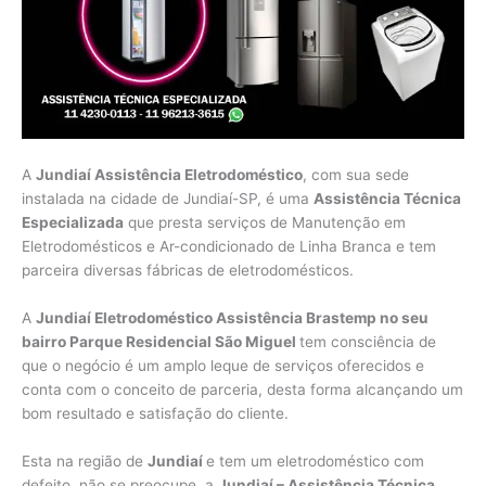
A
Jundiaí Assistência Eletrodoméstico
, com sua sede
instalada na cidade de Jundiaí-SP, é uma
Assistência Técnica
Especializada
que presta serviços de Manutenção em
Eletrodomésticos e Ar-condicionado de Linha Branca e tem
parceira diversas fábricas de eletrodomésticos.
A
Jundiaí Eletrodoméstico Assistência Brastemp no seu
bairro Parque Residencial São Miguel
tem consciência de
que o negócio é um amplo leque de serviços oferecidos e
conta com o conceito de parceria, desta forma alcançando um
bom resultado e satisfação do cliente.
Esta na região de
Jundiaí
e tem um eletrodoméstico com
defeito, não se preocupe, a
Jundiaí – Assistência Técnica