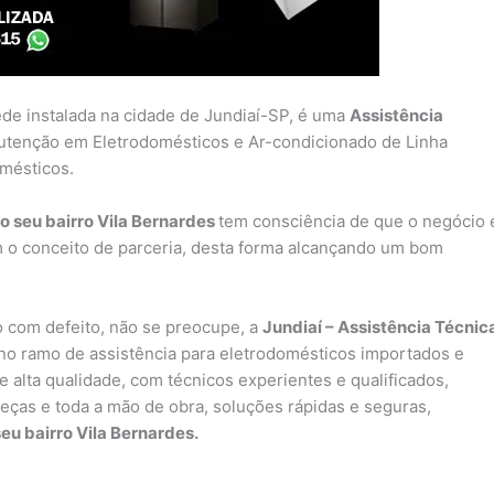
ede instalada na cidade de Jundiaí-SP, é uma
Assistência
utenção em Eletrodomésticos e Ar-condicionado de Linha
omésticos.
o seu bairro Vila Bernardes
tem consciência de que o negócio 
 o conceito de parceria, desta forma alcançando um bom
 com defeito, não se preocupe, a
Jundiaí – Assistência Técnic
o ramo de assistência para eletrodomésticos importados e
 alta qualidade, com técnicos experientes e qualificados,
peças e toda a mão de obra, soluções rápidas e seguras,
eu bairro Vila Bernardes.