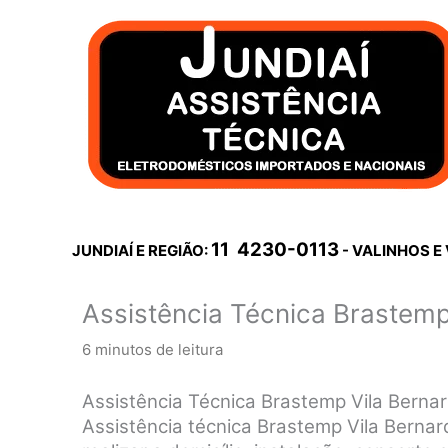
Ir
para
o
conteúdo
11 4230-0113
JUNDIAÍ E REGIÃO:
- VALINHOS E
Assistência Técnica Brastemp
6 minutos de leitura
Assistência Técnica Brastemp Vila Berna
Assistência técnica Brastemp Vila Bernar