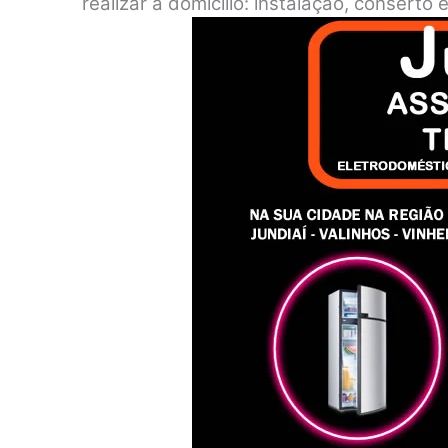
realizar a domicílio: instalação, consert