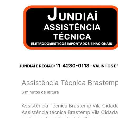
Ir
para
o
conteúdo
11 4230-0113
JUNDIAÍ E REGIÃO:
- VALINHOS E
Assistência Técnica Brastemp
6 minutos de leitura
Assistência Técnica Brastemp Vila Cidad
Assistência técnica Brastemp Vila Cidada