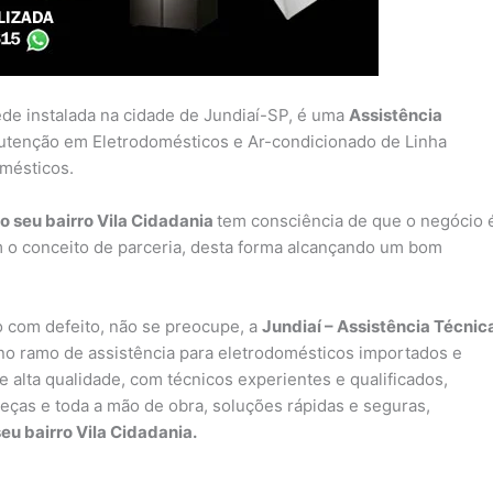
ede instalada na cidade de Jundiaí-SP, é uma
Assistência
utenção em Eletrodomésticos e Ar-condicionado de Linha
omésticos.
o seu bairro Vila Cidadania
tem consciência de que o negócio 
 o conceito de parceria, desta forma alcançando um bom
 com defeito, não se preocupe, a
Jundiaí – Assistência Técnic
o ramo de assistência para eletrodomésticos importados e
 alta qualidade, com técnicos experientes e qualificados,
peças e toda a mão de obra, soluções rápidas e seguras,
eu bairro Vila Cidadania.