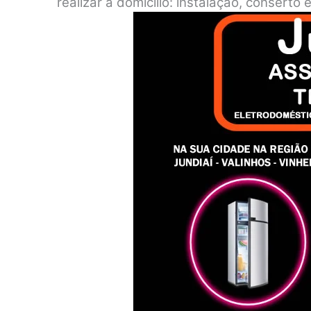
realizar a domicílio: instalação, consert