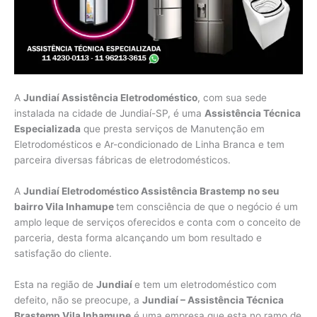
A
Jundiaí Assistência Eletrodoméstico
, com sua sede
instalada na cidade de Jundiaí-SP, é uma
Assistência Técnica
Especializada
que presta serviços de Manutenção em
Eletrodomésticos e Ar-condicionado de Linha Branca e tem
parceira diversas fábricas de eletrodomésticos.
A
Jundiaí Eletrodoméstico Assistência Brastemp no seu
bairro Vila Inhamupe
tem consciência de que o negócio é um
amplo leque de serviços oferecidos e conta com o conceito de
parceria, desta forma alcançando um bom resultado e
satisfação do cliente.
Esta na região de
Jundiaí
e tem um eletrodoméstico com
defeito, não se preocupe, a
Jundiaí – Assistência Técnica
Brastemp Vila Inhamupe
é uma empresa que esta no ramo de