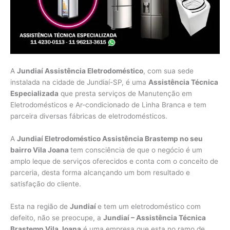
A
Jundiaí Assistência Eletrodoméstico
, com sua sede
instalada na cidade de Jundiaí-SP, é uma
Assistência Técnica
Especializada
que presta serviços de Manutenção em
Eletrodomésticos e Ar-condicionado de Linha Branca e tem
parceira diversas fábricas de eletrodomésticos.
A
Jundiaí Eletrodoméstico Assistência Brastemp no seu
bairro Vila Joana
tem consciência de que o negócio é um
amplo leque de serviços oferecidos e conta com o conceito de
parceria, desta forma alcançando um bom resultado e
satisfação do cliente.
Esta na região de
Jundiaí
e tem um eletrodoméstico com
defeito, não se preocupe, a
Jundiaí – Assistência Técnica
Brastemp Vila Joana
é uma empresa que esta no ramo de