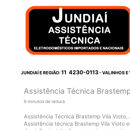
Ir
para
o
conteúdo
11 4230-0113
JUNDIAÍ E REGIÃO:
- VALINHOS E
Assistência Técnica Brastemp
6 minutos de leitura
Assistência Técnica Brastemp Vila Vioto,
Assistência técnica Brastemp Vila Vioto e