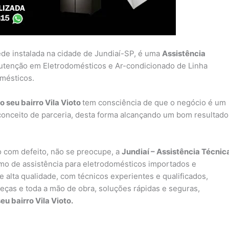
ede instalada na cidade de Jundiaí-SP, é uma
Assistência
utenção em Eletrodomésticos e Ar-condicionado de Linha
omésticos.
 seu bairro Vila Vioto
tem consciência de que o negócio é um
conceito de parceria, desta forma alcançando um bom resultado
 com defeito, não se preocupe, a
Jundiaí – Assistência Técnic
o de assistência para eletrodomésticos importados e
 alta qualidade, com técnicos experientes e qualificados,
peças e toda a mão de obra, soluções rápidas e seguras,
eu bairro Vila Vioto.