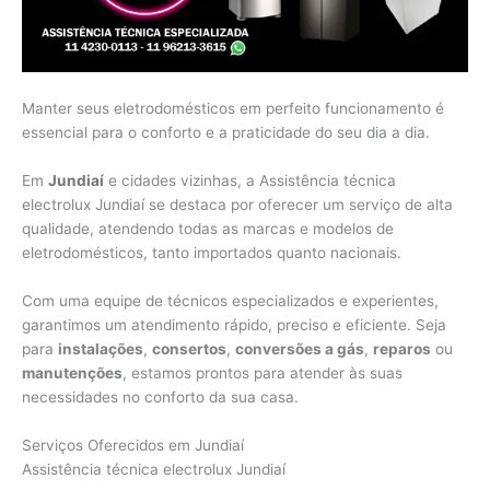
Manter seus eletrodomésticos em perfeito funcionamento é
essencial para o conforto e a praticidade do seu dia a dia.
Em
Jundiaí
e cidades vizinhas, a Assistência técnica
electrolux Jundiaí se destaca por oferecer um serviço de alta
qualidade, atendendo todas as marcas e modelos de
eletrodomésticos, tanto importados quanto nacionais.
Com uma equipe de técnicos especializados e experientes,
garantimos um atendimento rápido, preciso e eficiente. Seja
para
instalações
,
consertos
,
conversões a gás
,
reparos
ou
manutenções
, estamos prontos para atender às suas
necessidades no conforto da sua casa.
Serviços Oferecidos em Jundiaí
Assistência técnica electrolux Jundiaí