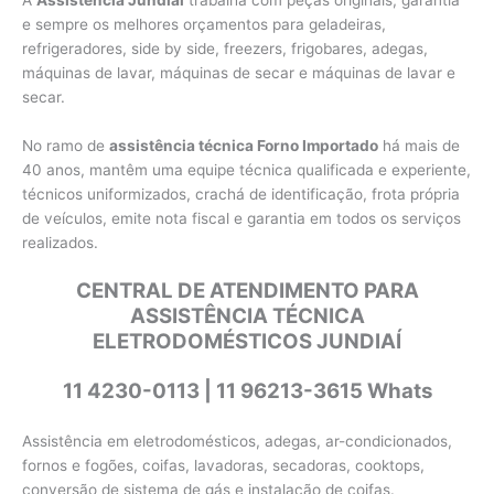
A
Assistência Jundiaí
trabalha com peças originais, garantia
e sempre os melhores orçamentos para geladeiras,
refrigeradores, side by side, freezers, frigobares, adegas,
máquinas de lavar, máquinas de secar e máquinas de lavar e
secar.
No ramo de
assistência técnica Forno Importado
há mais de
40 anos, mantêm uma equipe técnica qualificada e experiente,
técnicos uniformizados, crachá de identificação, frota própria
de veículos, emite nota fiscal e garantia em todos os serviços
realizados.
CENTRAL DE ATENDIMENTO PARA
ASSISTÊNCIA TÉCNICA
ELETRODOMÉSTICOS JUNDIAÍ
11 4230-0113 | 11 96213-3615 Whats
Assistência em eletrodomésticos, adegas, ar-condicionados,
fornos e fogões, coifas, lavadoras, secadoras, cooktops,
conversão de sistema de gás e instalação de coifas.