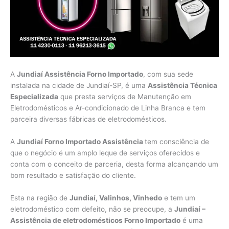
A
Jundiaí Assistência Forno Importado
, com sua sede
instalada na cidade de Jundiaí-SP, é uma
Assistência Técnica
Especializada
que presta serviços de Manutenção em
Eletrodomésticos e Ar-condicionado de Linha Branca e tem
parceira diversas fábricas de eletrodomésticos.
A
Jundiaí Forno Importado Assistência
tem consciência de
que o negócio é um amplo leque de serviços oferecidos e
conta com o conceito de parceria, desta forma alcançando um
bom resultado e satisfação do cliente.
Esta na região de
Jundiaí, Valinhos, Vinhedo
e tem um
eletrodoméstico com defeito, não se preocupe, a
Jundiaí –
Assistência de eletrodomésticos Forno Importado
é uma