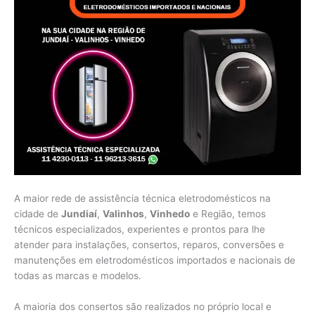
A maior rede de assistência técnica eletrodomésticos na
cidade de
Jundiaí
,
Valinhos
,
Vinhedo
e Região, temos
técnicos especializados, experientes e prontos para lhe
atender para instalações, consertos, reparos, conversões e
manutenções em eletrodomésticos importados e nacionais de
todas as marcas e modelos.
A maioria dos consertos são realizados no próprio local e