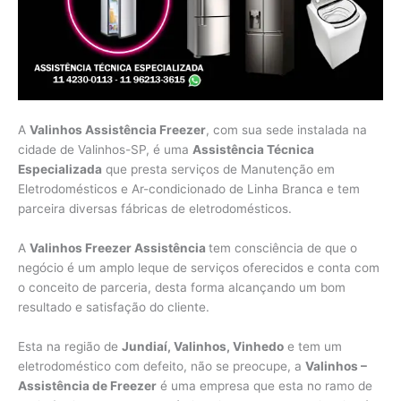
A
Valinhos Assistência Freezer
, com sua sede instalada na
cidade de Valinhos-SP, é uma
Assistência Técnica
Especializada
que presta serviços de Manutenção em
Eletrodomésticos e Ar-condicionado de Linha Branca e tem
parceira diversas fábricas de eletrodomésticos.
A
Valinhos Freezer Assistência
tem consciência de que o
negócio é um amplo leque de serviços oferecidos e conta com
o conceito de parceria, desta forma alcançando um bom
resultado e satisfação do cliente.
Esta na região de
Jundiaí, Valinhos, Vinhedo
e tem um
eletrodoméstico com defeito, não se preocupe, a
Valinhos –
Assistência de Freezer
é uma empresa que esta no ramo de