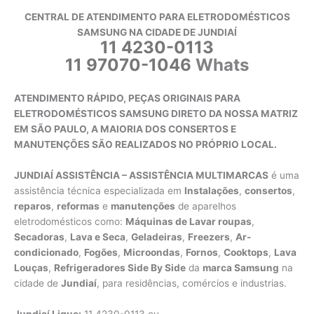
CENTRAL DE ATENDIMENTO PARA ELETRODOMÉSTICOS
SAMSUNG NA CIDADE DE JUNDIAÍ
11 4230-0113
11 97070-1046
Whats
ATENDIMENTO RÁPIDO, PEÇAS ORIGINAIS PARA
ELETRODOMÉSTICOS SAMSUNG DIRETO DA NOSSA MATRIZ
EM SÃO PAULO, A MAIORIA DOS CONSERTOS E
MANUTENÇÕES SÃO REALIZADOS NO PRÓPRIO LOCAL.
JUNDIAÍ ASSISTÊNCIA – ASSISTÊNCIA MULTIMARCAS
é uma
assistência técnica especializada em
Instalações
,
consertos
,
reparos
,
reformas
e
manutenções
de aparelhos
eletrodomésticos como:
Máquinas de Lavar roupas
,
Secadoras
,
Lava e Seca
,
Geladeiras
,
Freezers
,
Ar-
condicionado
,
Fogões
,
Microondas
,
Fornos
,
Cooktops
,
Lava
Louças
,
Refrigeradores Side By Side
da
marca Samsung
na
cidade de
Jundiaí
, para residências, comércios e industrias.
Jundiaí Ligue:
11 4230-0113 ou