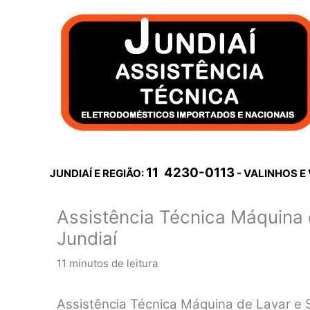
Ir
para
o
conteúdo
11 4230-0113
JUNDIAÍ E REGIÃO:
- VALINHOS E
Assistência Técnica Máquina
Jundiaí
11 minutos de leitura
Assistência Técnica Máquina de Lavar e