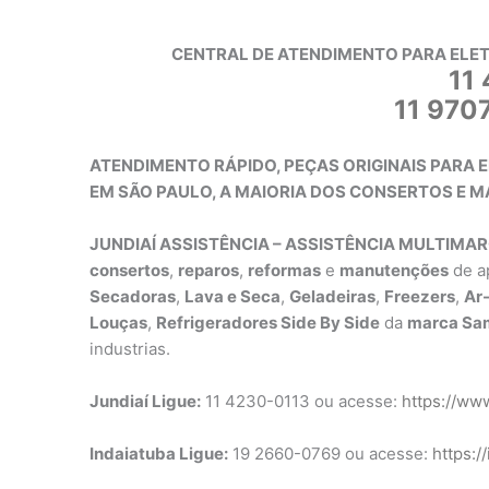
CENTRAL DE ATENDIMENTO PARA ELE
11
11 970
ATENDIMENTO RÁPIDO, PEÇAS ORIGINAIS PARA
EM SÃO PAULO, A MAIORIA DOS CONSERTOS E 
JUNDIAÍ ASSISTÊNCIA – ASSISTÊNCIA MULTIMA
consertos
,
reparos
,
reformas
e
manutenções
de a
Secadoras
,
Lava e Seca
,
Geladeiras
,
Freezers
,
Ar
Louças
,
Refrigeradores Side By Side
da
marca Sa
industrias.
Jundiaí Ligue:
11 4230-0113 ou acesse:
https://www
Indaiatuba Ligue:
19 2660-0769 ou acesse:
https:/