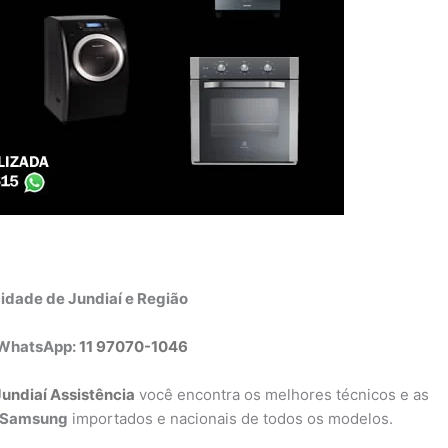
idade de Jundiaí e Região
 WhatsApp:
11 97070-1046
Jundiaí Assistência
você encontra os melhores técnicos e as
s Samsung
importados e nacionais de todos os modelos.