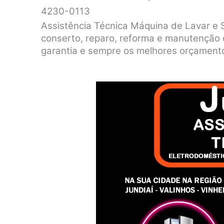
4230-0113
Assistência Técnica Máquina de Lavar e 
conserto, reparo, reforma e manutenção 
garantia e sempre os melhores orçament