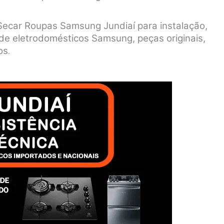
Secar Roupas Samsung Jundiaí para instalação,
de eletrodomésticos Samsung, peças originais,
os
.