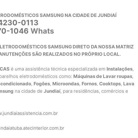
TRODOMÉSTICOS SAMSUNG NA CIDADE DE JUNDIAÍ
 4230-0113
70-1046
Whats
 ELETRODOMÉSTICOS SAMSUNG DIRETO DA NOSSA MATRIZ
MANUTENÇÕES SÃO REALIZADOS NO PRÓPRIO LOCAL.
RCAS
é uma assistência técnica especializada em
Instalações
,
parelhos eletrodomésticos como:
Máquinas de Lavar roupas
,
-condicionado
,
Fogões
,
Microondas
,
Fornos
,
Cooktops
,
Lava
msung
na cidade de
Jundiaí
, para residências, comércios e
.jundiaiassistencia.com.br
/indaiatuba.atecinterior.com.br