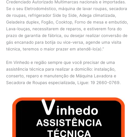
Credenciado Autorizado Multimarcas nacionais e importadas.
Se o seu Eletrodoméstico, máquina de lavar roupas, secadora
de roupas, refrigerador Side by Side, Adega climatizada,
Geladeira duplex, Fogão, Cooktop, Forno de mesa e embutido,
Lava-louças, necessitarem de reparos, e estiverem fora do
prazo de garantia de fábrica, ou desejar realizar conversão de
gás encanado para botija ou vice-versa, agende uma visita
técnica, teremos o maior prazer em atendê-lo(a).”
Em Vinhedo e região sempre que você precisar de uma
assistência técnica para realizar a domicílio: instalação,
conserto, reparo e manutenção de Máquina Lavadora e
Secadora de Roupas especializada, Ligue: 19 2660-0769.