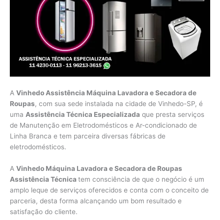
A
Vinhedo Assistência Máquina Lavadora e Secadora de
Roupas
, com sua sede instalada na cidade de Vinhedo-SP, é
uma
Assistência Técnica Especializada
que presta serviços
de Manutenção em Eletrodomésticos e Ar-condicionado de
Linha Branca e tem parceira diversas fábricas de
eletrodomésticos.
A
Vinhedo Máquina Lavadora e Secadora de Roupas
Assistência Técnica
tem consciência de que o negócio é um
amplo leque de serviços oferecidos e conta com o conceito de
parceria, desta forma alcançando um bom resultado e
satisfação do cliente.