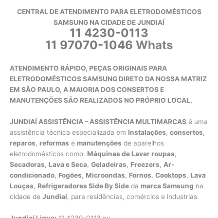
CENTRAL DE ATENDIMENTO PARA ELETRODOMÉSTICOS
SAMSUNG NA CIDADE DE JUNDIAÍ
11 4230-0113
11 97070-1046
Whats
ATENDIMENTO RÁPIDO, PEÇAS ORIGINAIS PARA
ELETRODOMÉSTICOS SAMSUNG DIRETO DA NOSSA MATRIZ
EM SÃO PAULO, A MAIORIA DOS CONSERTOS E
MANUTENÇÕES SÃO REALIZADOS NO PRÓPRIO LOCAL.
JUNDIAÍ ASSISTÊNCIA – ASSISTÊNCIA MULTIMARCAS
é uma
assistência técnica especializada em
Instalações
,
consertos
,
reparos
,
reformas
e
manutenções
de aparelhos
eletrodomésticos como:
Máquinas de Lavar roupas
,
Secadoras
,
Lava e Seca
,
Geladeiras
,
Freezers
,
Ar-
condicionado
,
Fogões
,
Microondas
,
Fornos
,
Cooktops
,
Lava
Louças
,
Refrigeradores Side By Side
da
marca Samsung
na
cidade de
Jundiaí
, para residências, comércios e industrias.
Jundiaí Ligue:
11 4230-0113 ou