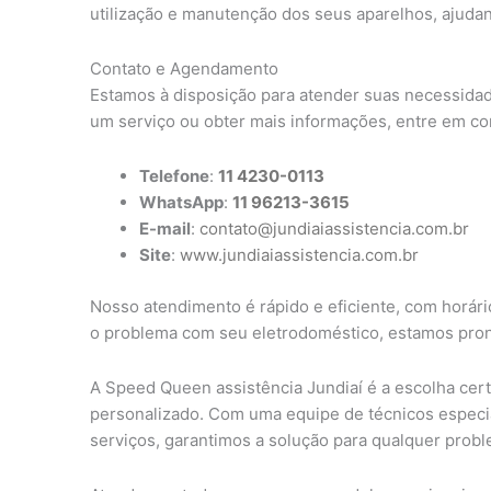
utilização e manutenção dos seus aparelhos, ajudan
Contato e Agendamento
Estamos à disposição para atender suas necessidad
um serviço ou obter mais informações, entre em co
Telefone
:
11 4230-0113
WhatsApp
:
11 96213-3615
E-mail
:
contato@jundiaiassistencia.com.br
Site
:
www.jundiaiassistencia.com.br
Nosso atendimento é rápido e eficiente, com horário
o problema com seu eletrodoméstico, estamos pront
A Speed Queen assistência Jundiaí é a escolha cer
personalizado. Com uma equipe de técnicos especi
serviços, garantimos a solução para qualquer prob