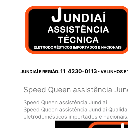
Ir
para
o
conteúdo
11 4230-0113
JUNDIAÍ E REGIÃO:
- VALINHOS E
Speed Queen assistência Jund
Speed Queen assistência Jundiaí
Speed Queen assistência Jundiaí Qualid
eletrodomésticos importados e nacionais