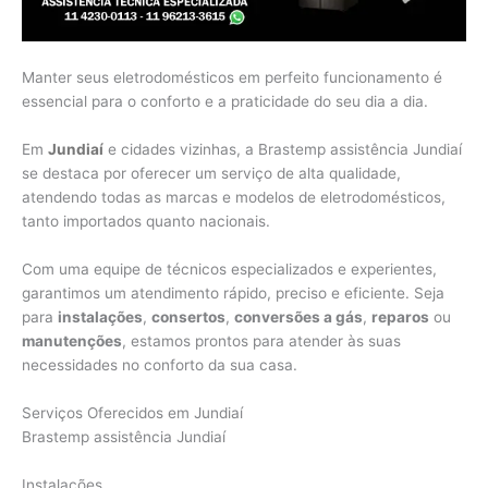
Manter seus eletrodomésticos em perfeito funcionamento é
essencial para o conforto e a praticidade do seu dia a dia.
Em
Jundiaí
e cidades vizinhas, a Brastemp assistência Jundiaí
se destaca por oferecer um serviço de alta qualidade,
atendendo todas as marcas e modelos de eletrodomésticos,
tanto importados quanto nacionais.
Com uma equipe de técnicos especializados e experientes,
garantimos um atendimento rápido, preciso e eficiente. Seja
para
instalações
,
consertos
,
conversões a gás
,
reparos
ou
manutenções
, estamos prontos para atender às suas
necessidades no conforto da sua casa.
Serviços Oferecidos em Jundiaí
Brastemp assistência Jundiaí
Instalações