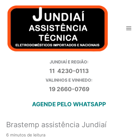
Ir
para
o
conteúdo
JUNDIAÍ E REGIÃO:
11 4230-0113
VALINHOS E VINHEDO:
19 2660-0769
AGENDE PELO WHATSAPP
Brastemp assistência Jundiaí
6 minutos de leitura