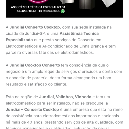
A
Jundiaí Conserto Cooktop
, com sua sede instalada na
cidade de Jundiaí-SP, é uma
Assistência Técnica
Especializada
que presta serviços de Conserto em
Eletrodomésticos e Ar-condicionado de Linha Branca e tem
parceira diversas fábricas de eletrodomésticos.
A
Jundiaí Cooktop Conserto
tem consciência de que o
negócio é um amplo leque de serviços oferecidos e conta com
o conceito de parceria, desta forma alcançando um bom
resultado e satisfação do cliente.
Esta na região de
Jundiaí, Valinhos, Vinhedo
e tem um
eletrodoméstico para ser instalado, não se preocupe, a
Jundiaí – Conserto Cooktop
é uma empresa que esta no ramo
de assistência para eletrodomésticos importados e nacionais
há mais de 40 anos, prestando serviços de alta qualidade, com
técnicos experientes e qualificados, aplicação de peças