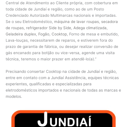
Central de Atendimento ao Cliente própria, com cobertura em
toda cidade de Jundiaí e região, como ao de um Posto
Credenciado Autorizado Multimarcas nacionais e importadas.
Se o seu Eletrodoméstico,
máquina de lavar roupas
,
secadora
de roupas
,
refrigerador Side by Side
,
Adega climatizada
,
Geladeira duplex
,
Fogão
,
Cooktop
, Forno de mesa e embutido,
Lava-louças, necessitarem de reparos, e estiverem fora do
prazo de garantia de fábrica, ou desejar realizar conversão de
gás encanado para botijão ou vice-versa, agende uma visita
técnica, teremos o maior prazer em atendê-lo(a).”
Precisando consertar Cooktop na cidade de Jundiaí e região,
entre em contato com a Jundiaí Assistência, equipes técnicas
experientes, qualificadas e especializadas para
eletrodomésticos importados e nacionais de todas as marcas e
modelos.