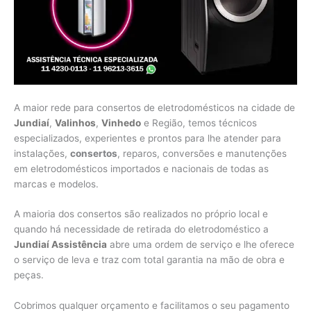
A maior rede para consertos de eletrodomésticos na cidade de
Jundiaí
,
Valinhos
,
Vinhedo
e Região, temos técnicos
especializados, experientes e prontos para lhe atender para
instalações,
consertos
, reparos, conversões e manutenções
em eletrodomésticos importados e nacionais de todas as
marcas e modelos.
A maioria dos consertos são realizados no próprio local e
quando há necessidade de retirada do eletrodoméstico a
Jundiaí Assistência
abre uma ordem de serviço e lhe oferece
o serviço de leva e traz com total garantia na mão de obra e
peças.
Cobrimos qualquer orçamento e facilitamos o seu pagamento