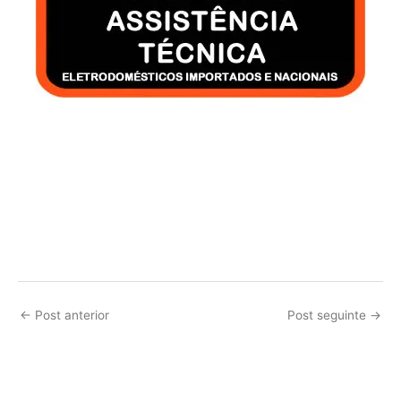
←
Post anterior
Post seguinte
→