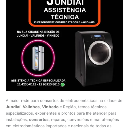
A maior rede para consertos de eletrodomésticos na cidade de
Jundiaí
,
Valinhos
,
Vinhedo
e Região, temos técnicos
especializados, experientes e prontos para lhe atender para
instalações,
consertos
, reparos, conversões e manutenções
em eletrodomésticos importados e nacionais de todas as