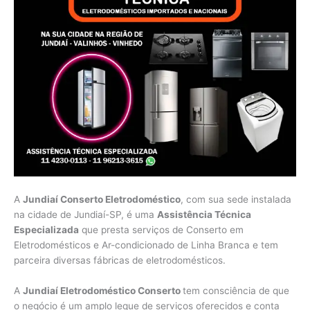
A
Jundiaí Conserto Eletrodoméstico
, com sua sede instalada
na cidade de Jundiaí-SP, é uma
Assistência Técnica
Especializada
que presta serviços de Conserto em
Eletrodomésticos e Ar-condicionado de Linha Branca e tem
parceira diversas fábricas de eletrodomésticos.
A
Jundiaí Eletrodoméstico Conserto
tem consciência de que
o negócio é um amplo leque de serviços oferecidos e conta