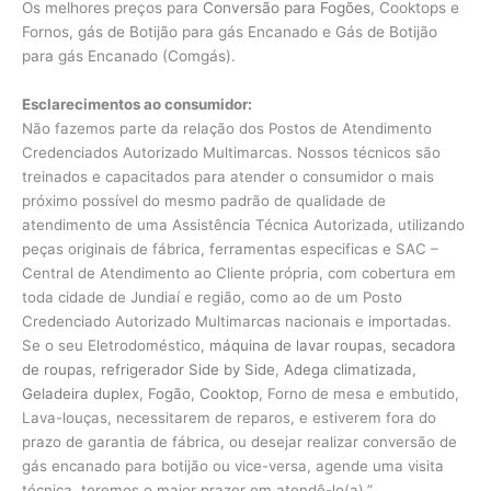
Os melhores preços para
Conversão para Fogões
, Cooktops e
Fornos, gás de Botijão para gás Encanado e Gás de Botijão
para gás Encanado (Comgás).
Esclarecimentos ao consumidor:
Não fazemos parte da relação dos Postos de Atendimento
Credenciados Autorizado Multimarcas. Nossos técnicos são
treinados e capacitados para atender o consumidor o mais
próximo possível do mesmo padrão de qualidade de
atendimento de uma Assistência Técnica Autorizada, utilizando
peças originais de fábrica, ferramentas especificas e SAC –
Central de Atendimento ao Cliente própria, com cobertura em
toda cidade de Jundiaí e região, como ao de um Posto
Credenciado Autorizado Multimarcas nacionais e importadas.
Se o seu Eletrodoméstico,
máquina de lavar roupas
,
secadora
de roupas
,
refrigerador Side by Side
,
Adega climatizada
,
Geladeira duplex
,
Fogão
,
Cooktop
, Forno de mesa e embutido,
Lava-louças, necessitarem de reparos, e estiverem fora do
prazo de garantia de fábrica, ou desejar realizar conversão de
gás encanado para botijão ou vice-versa, agende uma visita
técnica, teremos o maior prazer em atendê-lo(a).”