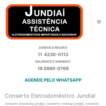
Ir
para
o
conteúdo
JUNDIAÍ E REGIÃO:
11 4230-0113
VALINHOS E VINHEDO:
19 2660-0769
AGENDE PELO WHATSAPP
Conserto Eletrodoméstico Jundiaí
conserto brastemp jundiaí
,
conserto cooktop jundiaí
,
conserto