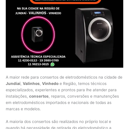
A maior rede para consertos de eletrodomésticos na cidade de
Jundiaí
,
Valinhos
,
Vinhedo
e Região, temos técnicos
especializados, experientes e prontos para lhe atender para
instalações,
consertos
, reparos, conversões e manutenções
em eletrodomésticos importados e nacionais de todas as
marcas e modelos.
A maioria dos consertos são realizados no próprio local e
quando há necessidade de retirada do eletrodoméstico a