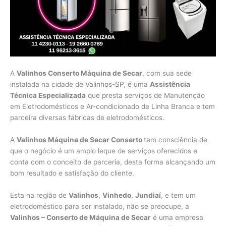
A
Valinhos Conserto Máquina de Secar
, com sua sede
instalada na cidade de
Valinhos-SP
, é uma
Assistência
Técnica Especializada
que presta serviços de Manutenção
em Eletrodomésticos e Ar-condicionado de Linha Branca e tem
parceira diversas fábricas de eletrodomésticos.
A
Valinhos Máquina de Secar Conserto
tem consciência de
que o negócio é um amplo leque de serviços oferecidos e
conta com o conceito de parceria, desta forma alcançando um
bom resultado e satisfação do cliente.
Esta na região de
Valinhos
,
Vinhedo
,
Jundiaí
, e tem um
eletrodoméstico para ser instalado, não se preocupe, a
Valinhos – Conserto de Máquina de Secar
é uma empresa