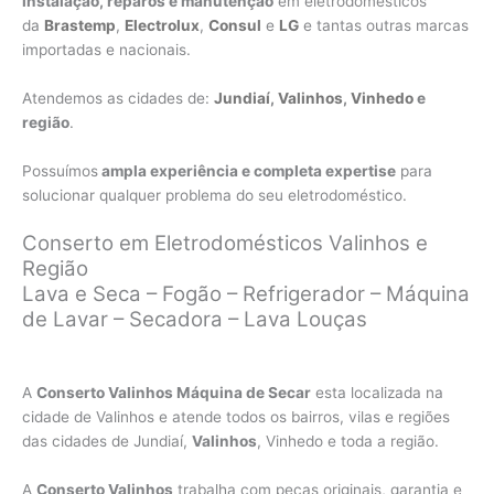
instalação, reparos e manutenção
em eletrodomésticos
da
Brastemp
,
Electrolux
,
Consul
e
LG
e tantas outras marcas
importadas e nacionais.
Atendemos as cidades de:
Jundiaí
,
Valinhos
,
Vinhedo
e
região
.
Possuímos
ampla experiência e completa expertise
para
solucionar qualquer problema do seu eletrodoméstico.
Conserto em Eletrodomésticos Valinhos e
Região
Lava e Seca – Fogão – Refrigerador – Máquina
de Lavar – Secadora – Lava Louças
A
Conserto Valinhos Máquina de Secar
esta localizada na
cidade de Valinhos e atende todos os bairros, vilas e regiões
das cidades de Jundiaí,
Valinhos
, Vinhedo e toda a região.
A
Conserto Valinhos
trabalha com peças originais, garantia e