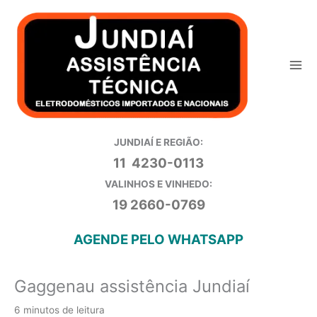
Ir
para
o
conteúdo
JUNDIAÍ E REGIÃO:
11 4230-0113
VALINHOS E VINHEDO:
19 2660-0769
AGENDE PELO WHATSAPP
Gaggenau assistência Jundiaí
6 minutos de leitura