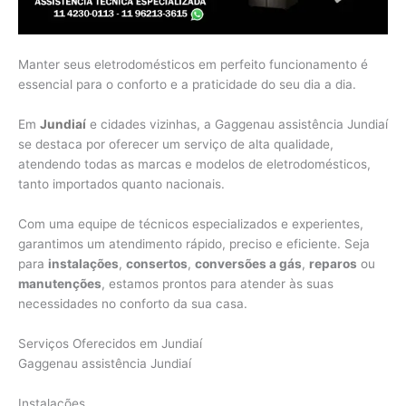
Manter seus eletrodomésticos em perfeito funcionamento é
essencial para o conforto e a praticidade do seu dia a dia.
Em
Jundiaí
e cidades vizinhas, a Gaggenau assistência Jundiaí
se destaca por oferecer um serviço de alta qualidade,
atendendo todas as marcas e modelos de eletrodomésticos,
tanto importados quanto nacionais.
Com uma equipe de técnicos especializados e experientes,
garantimos um atendimento rápido, preciso e eficiente. Seja
para
instalações
,
consertos
,
conversões a gás
,
reparos
ou
manutenções
, estamos prontos para atender às suas
necessidades no conforto da sua casa.
Serviços Oferecidos em Jundiaí
Gaggenau assistência Jundiaí
Instalações