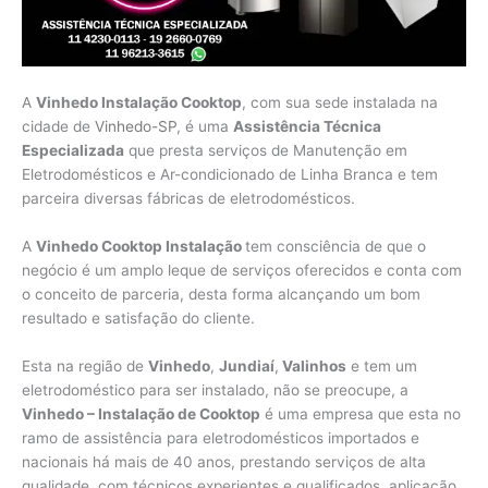
A
Vinhedo Instalação Cooktop
, com sua sede instalada na
cidade de
Vinhedo-SP
, é uma
Assistência Técnica
Especializada
que presta serviços de Manutenção em
Eletrodomésticos e Ar-condicionado de Linha Branca e tem
parceira diversas fábricas de eletrodomésticos.
A
Vinhedo Cooktop Instalação
tem consciência de que o
negócio é um amplo leque de serviços oferecidos e conta com
o conceito de parceria, desta forma alcançando um bom
resultado e satisfação do cliente.
Esta na região de
Vinhedo
,
Jundiaí
,
Valinhos
e tem um
eletrodoméstico para ser instalado, não se preocupe, a
Vinhedo – Instalação de Cooktop
é uma empresa que esta no
ramo de assistência para eletrodomésticos importados e
nacionais há mais de 40 anos, prestando serviços de alta
qualidade, com técnicos experientes e qualificados, aplicação