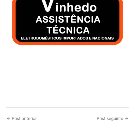
←
Post anterior
Post seguinte
→