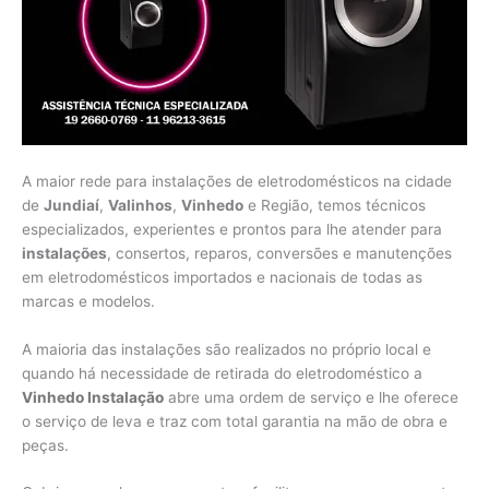
A maior rede para instalações de eletrodomésticos na cidade
de
Jundiaí
,
Valinhos
,
Vinhedo
e Região, temos técnicos
especializados, experientes e prontos para lhe atender para
instalações
, consertos, reparos, conversões e manutenções
em eletrodomésticos importados e nacionais de todas as
marcas e modelos.
A maioria das instalações são realizados no próprio local e
quando há necessidade de retirada do eletrodoméstico a
Vinhedo Instalação
abre uma ordem de serviço e lhe oferece
o serviço de leva e traz com total garantia na mão de obra e
peças.