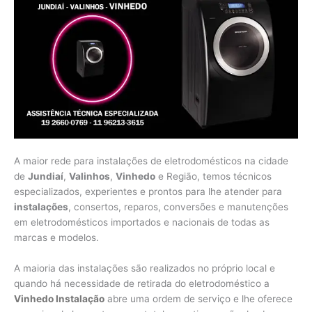
A maior rede para instalações de eletrodomésticos na cidade
de
Jundiaí
,
Valinhos
,
Vinhedo
e Região, temos técnicos
especializados, experientes e prontos para lhe atender para
instalações
, consertos, reparos, conversões e manutenções
em eletrodomésticos importados e nacionais de todas as
marcas e modelos.
A maioria das instalações são realizados no próprio local e
quando há necessidade de retirada do eletrodoméstico a
Vinhedo Instalação
abre uma ordem de serviço e lhe oferece