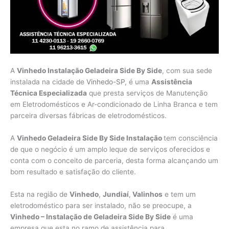
A
Vinhedo Instalação Geladeira Side By Side
, com sua sede
instalada na cidade de
Vinhedo-SP
, é uma
Assistência
Técnica Especializada
que presta serviços de Manutenção
em Eletrodomésticos e Ar-condicionado de Linha Branca e tem
parceira diversas fábricas de eletrodomésticos.
A
Vinhedo Geladeira Side By Side Instalação
tem consciência
de que o negócio é um amplo leque de serviços oferecidos e
conta com o conceito de parceria, desta forma alcançando um
bom resultado e satisfação do cliente.
Esta na região de
Vinhedo
,
Jundiaí
,
Valinhos
e tem um
eletrodoméstico para ser instalado, não se preocupe, a
Vinhedo – Instalação de Geladeira Side By Side
é uma
empresa que esta no ramo de assistência para