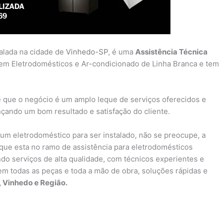
talada na cidade de
Vinhedo-SP
, é uma
Assistência Técnica
em Eletrodomésticos e Ar-condicionado de Linha Branca e tem
 que o negócio é um amplo leque de serviços oferecidos e
nçando um bom resultado e satisfação do cliente.
um eletrodoméstico para ser instalado, não se preocupe, a
ue esta no ramo de assistência para eletrodomésticos
do serviços de alta qualidade, com técnicos experientes e
a em todas as peças e toda a mão de obra, soluções rápidas e
, Vinhedo e Região.