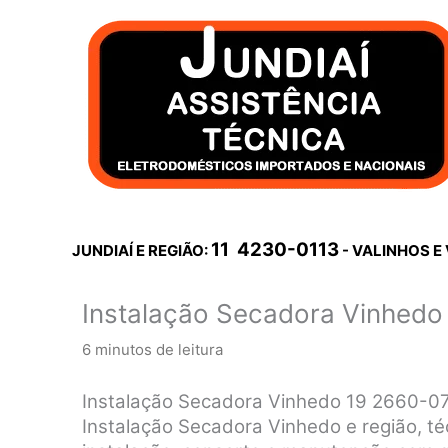
Ir
para
o
conteúdo
11 4230-0113
JUNDIAÍ E REGIÃO:
- VALINHOS E
Instalação Secadora Vinhedo
6 minutos de leitura
Instalação Secadora Vinhedo 19 2660-0
Instalação Secadora Vinhedo e região, téc