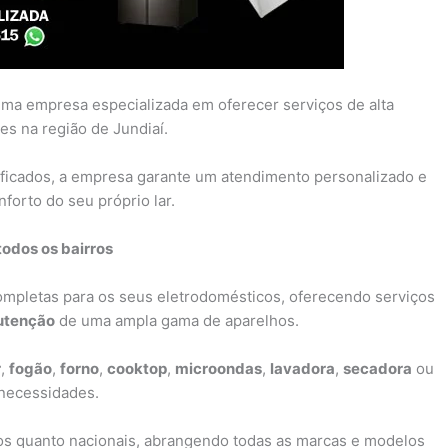
ma empresa especializada em oferecer serviços de alta
es na região de Jundiaí.
ificados, a empresa garante um atendimento personalizado e
forto do seu próprio lar.
todos os bairros
completas para os seus eletrodomésticos, oferecendo serviços
tenção
de uma ampla gama de aparelhos.
r
,
fogão
,
forno
,
cooktop
,
microondas
,
lavadora
,
secadora
ou
 necessidades.
s quanto nacionais, abrangendo todas as marcas e modelos