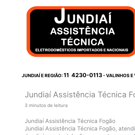
Ir
para
o
conteúdo
11 4230-0113
JUNDIAÍ E REGIÃO:
- VALINHOS E
Jundiaí Assistência Técnica 
3 minutos de leitura
Jundiaí Assistência Técnica Fogão
Jundiaí Assistência Técnica Fogão, atendi