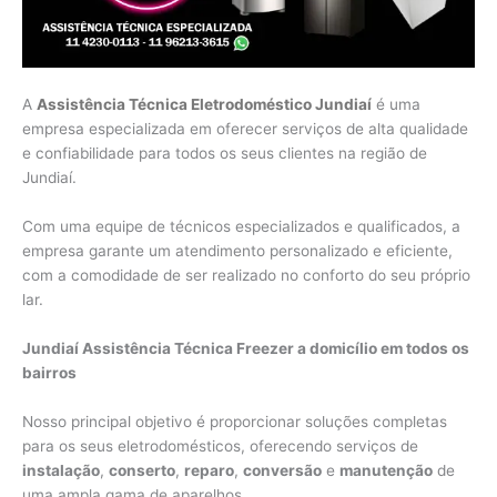
A
Assistência Técnica Eletrodoméstico Jundiaí
é uma
empresa especializada em oferecer serviços de alta qualidade
e confiabilidade para todos os seus clientes na região de
Jundiaí.
Com uma equipe de técnicos especializados e qualificados, a
empresa garante um atendimento personalizado e eficiente,
com a comodidade de ser realizado no conforto do seu próprio
lar.
Jundiaí Assistência Técnica Freezer a domicílio em todos os
bairros
Nosso principal objetivo é proporcionar soluções completas
para os seus eletrodomésticos, oferecendo serviços de
instalação
,
conserto
,
reparo
,
conversão
e
manutenção
de
uma ampla gama de aparelhos.