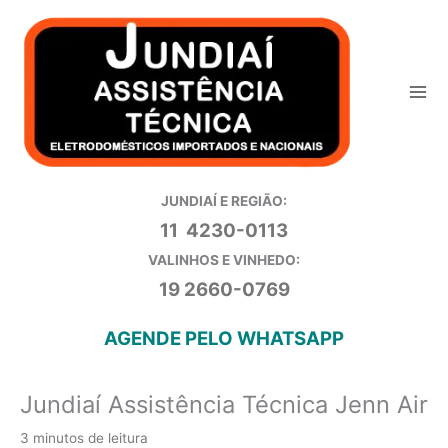
Ir
para
o
conteúdo
JUNDIAÍ E REGIÃO:
11 4230-0113
VALINHOS E VINHEDO:
19 2660-0769
AGENDE PELO WHATSAPP
Jundiaí Assistência Técnica Jenn Air
3 minutos de leitura