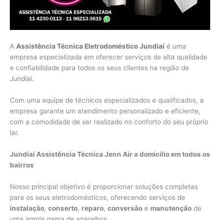
A
Assistência Técnica Eletrodoméstico Jundiaí
é uma
empresa especializada em oferecer serviços de alta qualidade
e confiabilidade para todos os seus clientes na região de
Jundiaí.
Com uma equipe de técnicos especializados e qualificados, a
empresa garante um atendimento personalizado e eficiente,
com a comodidade de ser realizado no conforto do seu próprio
lar.
Jundiaí Assistência Técnica Jenn Air a domicílio em todos os
bairros
Nosso principal objetivo é proporcionar soluções completas
para os seus eletrodomésticos, oferecendo serviços de
instalação
,
conserto
,
reparo
,
conversão
e
manutenção
de
uma ampla gama de aparelhos.