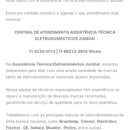
boas mãos com a Assistência Técnica Eletrodoméstico Jundiaí.
Entre em
contato
conosco e agende o seu atendimento hoje
mesmo!
CENTRAL DE ATENDIMENTO ASSISTÊNCIA TÉCNICA
ELETRODOMÉSTICOS JUNDIAÍ
11 4230-0113 |
11 96213-3615
Whats
Na
Assistência Técnica Eletrodoméstico Jundiaí
, estamos
preparados para lidar com uma ampla variedade de marcas
tanto de eletrodomésticos nacionais quanto importados.
Nossa equipe de técnicos especializados tem experiência no
reparo e manutenção de diversas marcas renomadas,
garantindo um serviço de qualidade para os seus aparelhos.
Trabalhamos com as principais marcas de eletrodomésticos da
linha branca nacional, como
Brastemp
,
Consul
,
Electrolux
,
Fischer
,
GE
,
Itatiaia
,
Mueller
,
Philco
, entre outras.