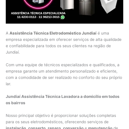
A
Assistência Técnica Eletrodoméstico Jundiaí
é uma
empresa especializada em oferecer serviços de alta qualidade
e confiabilidade para todos os seus clientes na região de
Jundiaí.
Com uma equipe de técnicos especializados e qualificados, a
empresa garante um atendimento personalizado e eficiente,
com a comodidade de ser realizado no conforto do seu próprio
lar.
Jundiaí Assistência Técnica Lavadora a domicílio em todos
os bairros
Nosso principal objetivo é proporcionar soluções completas
para os seus eletrodomésticos, oferecendo serviços de
instalação
,
conserto
,
reparo
,
conversão
e
manutenção
de