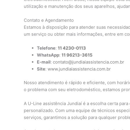
utilização e manutenção dos seus aparelhos, ajudan
Contato e Agendamento
Estamos à disposição para atender suas necessidad
um serviço ou obter mais informações, entre em co
Telefone
:
11 4230-0113
WhatsApp
:
11 96213-3615
E-mail
:
contato@jundiaiassistencia.com.br
Site
:
www.jundiaiassistencia.com.br
Nosso atendimento é rápido e eficiente, com horário
o problema com seu eletrodoméstico, estamos pront
A U-Line assistência Jundiaí é a escolha certa par
personalizado. Com uma equipe de técnicos especi
serviços, garantimos a solução para qualquer prob