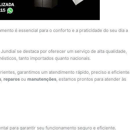
ento é essencial para o conforto e a praticidade do seu dia a
 Jundiaí se destaca por oferecer um serviço de alta qualidade,
sticos, tanto importados quanto nacionais.
ientes, garantimos um atendimento rápido, preciso e eficiente
s
,
reparos
ou
manutenções
, estamos prontos para atender às
ntal para garantir seu funcionamento seguro e eficiente.