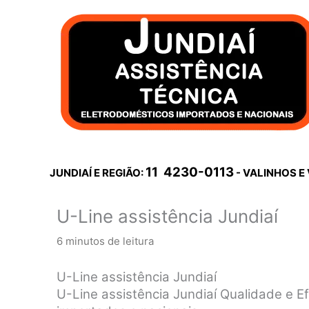
Ir
para
o
conteúdo
11 4230-0113
JUNDIAÍ E REGIÃO:
- VALINHOS E
U-Line assistência Jundiaí
6 minutos de leitura
U-Line assistência Jundiaí
U-Line assistência Jundiaí Qualidade e 