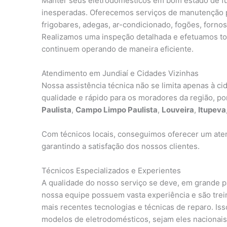
Manter seus eletrodomésticos em bom estado de fun
inesperadas. Oferecemos serviços de manutenção pre
frigobares, adegas, ar-condicionado, fogões, fornos
Realizamos uma inspeção detalhada e efetuamos tod
continuem operando de maneira eficiente.
Atendimento em Jundiaí e Cidades Vizinhas
Nossa assistência técnica não se limita apenas à c
qualidade e rápido para os moradores da região, p
Paulista
,
Campo Limpo Paulista
,
Louveira
,
Itupeva
Com técnicos locais, conseguimos oferecer um aten
garantindo a satisfação dos nossos clientes.
Técnicos Especializados e Experientes
A qualidade do nosso serviço se deve, em grande 
nossa equipe possuem vasta experiência e são tre
mais recentes tecnologias e técnicas de reparo. I
modelos de eletrodomésticos, sejam eles nacionais