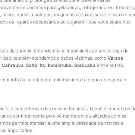
cionamento prolonga sua vida útil e previne falhas
ventiva e corretiva para geladeiras, refrigeradores, freezers,
, micro-ondas, cooktops, máquinas de lavar, secar e lava e seca
os os reparos necessários para garantir que seus aparelhos
idade de Jundiaí. Entendemos a importância de um serviço de
or isso, também atendemos cidades vizinhas, como
Várzea
,
Cabreúva
,
Salto
,
Itu
,
Indaiatuba
,
Sorocaba
entre outras.
dimento ágil e eficiente, minimizando o tempo de espera e
parte, à competência dos nossos técnicos. Todos os membros d
inados continuamente para se manterem atualizados com as
sso nos permite atender a uma ampla variedade de marcas e
 ou importados.