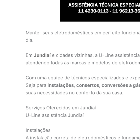
Manter seus eletrodomésticos em perfeito funcionam
dia.
Em
Jundiaí
e cidades vizinhas, a U-Line assistência
atendendo todas as marcas e modelos de eletrodomé
Com uma equipe de técnicos especializados e exper
Seja para
instalações
,
consertos
,
conversões a gá
suas necessidades no conforto da sua casa.
Serviços Oferecidos em Jundiaí
U-Line assistência Jundiaí
Instalações
A instalação correta de eletrodomésticos é fundame