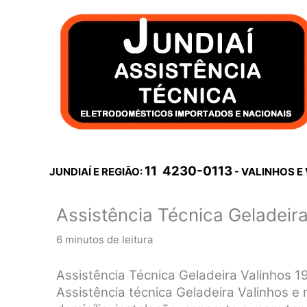
Ir
para
o
conteúdo
11 4230-0113
JUNDIAÍ E REGIÃO:
- VALINHOS E
Assistência Técnica Geladeira
6 minutos de leitura
Assistência Técnica Geladeira Valinhos 
Assistência técnica Geladeira Valinhos e r