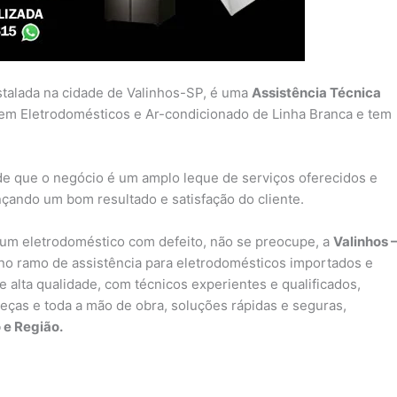
stalada na cidade de Valinhos-SP, é uma
Assistência Técnica
em Eletrodomésticos e Ar-condicionado de Linha Branca e tem
de que o negócio é um amplo leque de serviços oferecidos e
nçando um bom resultado e satisfação do cliente.
um eletrodoméstico com defeito, não se preocupe, a
Valinhos 
o ramo de assistência para eletrodomésticos importados e
 alta qualidade, com técnicos experientes e qualificados,
peças e toda a mão de obra, soluções rápidas e seguras,
 e Região.