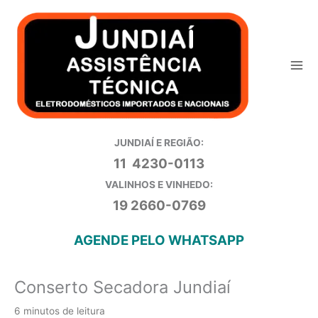
Ir
para
o
conteúdo
JUNDIAÍ E REGIÃO:
11 4230-0113
VALINHOS E VINHEDO:
19 2660-0769
AGENDE PELO WHATSAPP
Conserto Secadora Jundiaí
6 minutos de leitura