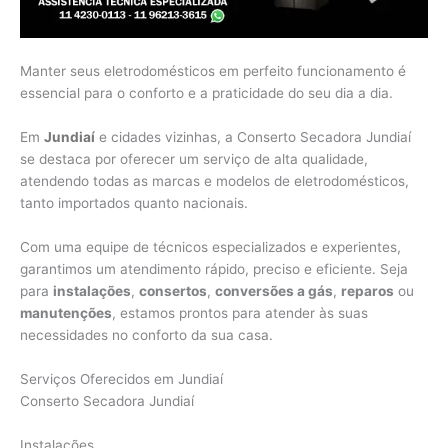
Manter seus eletrodomésticos em perfeito funcionamento é
essencial para o conforto e a praticidade do seu dia a dia.
Em
Jundiaí
e cidades vizinhas, a Conserto Secadora Jundiaí
se destaca por oferecer um serviço de alta qualidade,
atendendo todas as marcas e modelos de eletrodomésticos,
tanto importados quanto nacionais.
Com uma equipe de técnicos especializados e experientes,
garantimos um atendimento rápido, preciso e eficiente. Seja
para
instalações
,
consertos
,
conversões a gás
,
reparos
ou
manutenções
, estamos prontos para atender às suas
necessidades no conforto da sua casa.
Serviços Oferecidos em Jundiaí
Conserto Secadora Jundiaí
Instalações