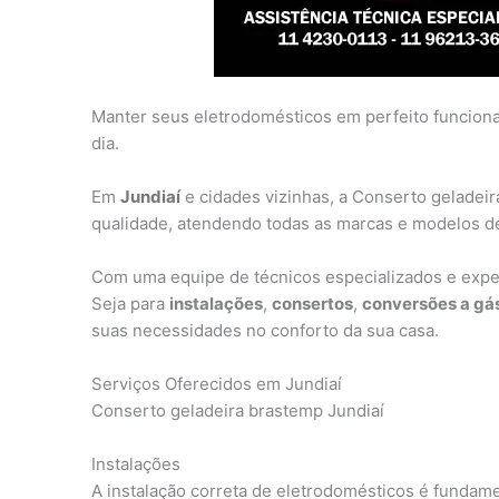
Manter seus eletrodomésticos em perfeito funcionam
dia.
Em
Jundiaí
e cidades vizinhas, a Conserto geladeir
qualidade, atendendo todas as marcas e modelos de
Com uma equipe de técnicos especializados e exper
Seja para
instalações
,
consertos
,
conversões a gá
suas necessidades no conforto da sua casa.
Serviços Oferecidos em Jundiaí
Conserto geladeira brastemp Jundiaí
Instalações
A instalação correta de eletrodomésticos é fundame