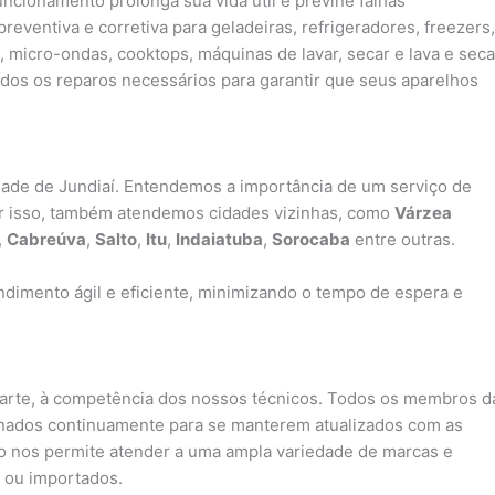
cionamento prolonga sua vida útil e previne falhas
ventiva e corretiva para geladeiras, refrigeradores, freezers,
, micro-ondas, cooktops, máquinas de lavar, secar e lava e seca
os os reparos necessários para garantir que seus aparelhos
idade de Jundiaí. Entendemos a importância de um serviço de
or isso, também atendemos cidades vizinhas, como
Várzea
,
Cabreúva
,
Salto
,
Itu
,
Indaiatuba
,
Sorocaba
entre outras.
dimento ágil e eficiente, minimizando o tempo de espera e
parte, à competência dos nossos técnicos. Todos os membros d
inados continuamente para se manterem atualizados com as
sso nos permite atender a uma ampla variedade de marcas e
 ou importados.