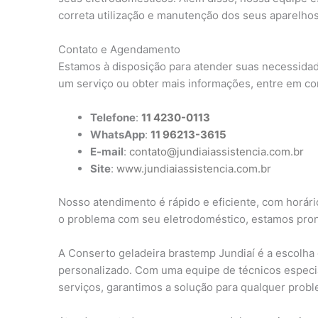
correta utilização e manutenção dos seus aparelhos
Contato e Agendamento
Estamos à disposição para atender suas necessidad
um serviço ou obter mais informações, entre em co
Telefone
:
11 4230-0113
WhatsApp
:
11 96213-3615
E-mail
:
contato@jundiaiassistencia.com.br
Site
:
www.jundiaiassistencia.com.br
Nosso atendimento é rápido e eficiente, com horário
o problema com seu eletrodoméstico, estamos pront
A Conserto geladeira brastemp Jundiaí é a escolha
personalizado. Com uma equipe de técnicos especi
serviços, garantimos a solução para qualquer prob