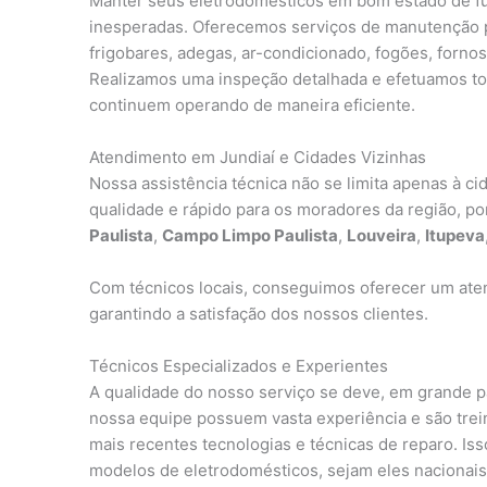
Manter seus eletrodomésticos em bom estado de fun
inesperadas. Oferecemos serviços de manutenção pre
frigobares, adegas, ar-condicionado, fogões, fornos
Realizamos uma inspeção detalhada e efetuamos tod
continuem operando de maneira eficiente.
Atendimento em Jundiaí e Cidades Vizinhas
Nossa assistência técnica não se limita apenas à c
qualidade e rápido para os moradores da região, p
Paulista
,
Campo Limpo Paulista
,
Louveira
,
Itupeva
Com técnicos locais, conseguimos oferecer um aten
garantindo a satisfação dos nossos clientes.
Técnicos Especializados e Experientes
A qualidade do nosso serviço se deve, em grande 
nossa equipe possuem vasta experiência e são tre
mais recentes tecnologias e técnicas de reparo. I
modelos de eletrodomésticos, sejam eles nacionais