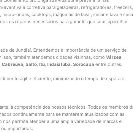
cionamento prolonga sua vida útil e previne falhas
ventiva e corretiva para geladeiras, refrigeradores, freezers,
, micro-ondas, cooktops, máquinas de lavar, secar e lava e seca
os os reparos necessários para garantir que seus aparelhos
idade de Jundiaí. Entendemos a importância de um serviço de
or isso, também atendemos cidades vizinhas, como
Várzea
,
Cabreúva
,
Salto
,
Itu
,
Indaiatuba
,
Sorocaba
entre outras.
dimento ágil e eficiente, minimizando o tempo de espera e
parte, à competência dos nossos técnicos. Todos os membros d
inados continuamente para se manterem atualizados com as
sso nos permite atender a uma ampla variedade de marcas e
 ou importados.