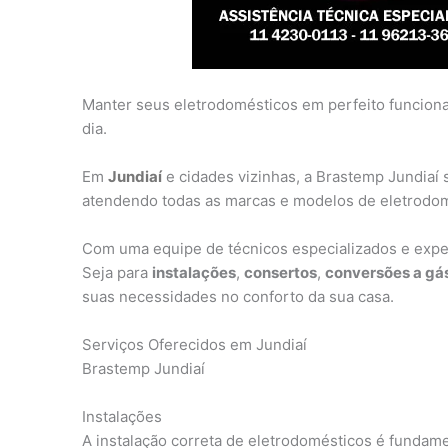
Manter seus eletrodomésticos em perfeito funcionam
dia.
Em
Jundiaí
e cidades vizinhas, a Brastemp Jundiaí 
atendendo todas as marcas e modelos de eletrodomé
Com uma equipe de técnicos especializados e exper
Seja para
instalações
,
consertos
,
conversões a gá
suas necessidades no conforto da sua casa.
Serviços Oferecidos em Jundiaí
Brastemp Jundiaí
Instalações
A instalação correta de eletrodomésticos é fundame