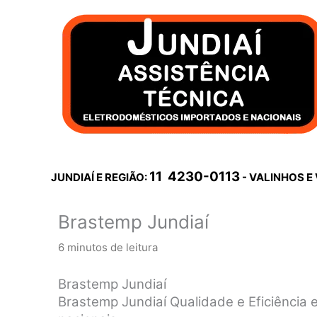
Ir
para
o
conteúdo
11 4230-0113
JUNDIAÍ E REGIÃO:
- VALINHOS E
Brastemp Jundiaí
6 minutos de leitura
Brastemp Jundiaí
Brastemp Jundiaí Qualidade e Eficiênci