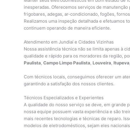
Manter seus eletrodomésticos em bom estado de fun
inesperadas. Oferecemos serviços de manutenção pre
frigobares, adegas, ar-condicionado, fogões, fornos
Realizamos uma inspeção detalhada e efetuamos tod
continuem operando de maneira eficiente.
Atendimento em Jundiaí e Cidades Vizinhas
Nossa assistência técnica não se limita apenas à c
qualidade e rápido para os moradores da região, p
Paulista
,
Campo Limpo Paulista
,
Louveira
,
Itupeva
Com técnicos locais, conseguimos oferecer um aten
garantindo a satisfação dos nossos clientes.
Técnicos Especializados e Experientes
A qualidade do nosso serviço se deve, em grande 
nossa equipe possuem vasta experiência e são tre
mais recentes tecnologias e técnicas de reparo. I
modelos de eletrodomésticos, sejam eles nacionais