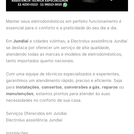
Manter seus eletrodomésticos em perfeito funcionamento é
essencial para o conforto e a praticidade do seu dia a dia.
Em
Jundiaí
e cidades vizinhas, a Electrolux assistência Jundiaí
se destaca por oferecer um serviço de alta qualidade,
atendendo todas as marcas e modelos de eletrodomésticos,
tanto importados quanto nacionais.
Com uma equipe de técnicos especializados e experientes,
garantimos um atendimento rápido, preciso e eficiente. Seja
para
instalações
,
consertos
,
conversões a gás
,
reparos
ou
manutenções
, estamos prontos para atender às suas
necessidades no conforto da sua casa.
Serviços Oferecidos em Jundiaí
Electrolux assistência Jundiaí
Instalações