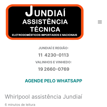
Ir
para
o
conteúdo
JUNDIAÍ E REGIÃO:
11 4230-0113
VALINHOS E VINHEDO:
19 2660-0769
AGENDE PELO WHATSAPP
Whirlpool assistência Jundiaí
6 minutos de leitura