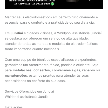
Manter seus eletrodomésticos em perfeito funcionamento é
essencial para o conforto e a praticidade do seu dia a dia.
Em
Jundiaí
e cidades vizinhas, a Whirlpool assistência Jundiaí
se destaca por oferecer um serviço de alta qualidade,
atendendo todas as marcas e modelos de eletrodomésticos,
tanto importados quanto nacionais.
Com uma equipe de técnicos especializados e experientes,
garantimos um atendimento rápido, preciso e eficiente. Seja
para
instalações
,
consertos
,
conversões a gás
,
reparos
ou
manutenções
, estamos prontos para atender às suas
necessidades no conforto da sua casa.
Serviços Oferecidos em Jundiaí
Whirlpool assistência Jundiaí
Instalações