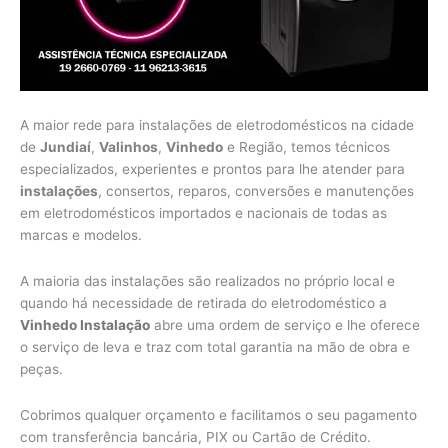
A maior rede para instalações de eletrodomésticos na cidade
de
Jundiaí
,
Valinhos
,
Vinhedo
e Região, temos técnicos
especializados, experientes e prontos para lhe atender para
instalações
, consertos, reparos, conversões e manutenções
em eletrodomésticos importados e nacionais de todas as
marcas e modelos.
A maioria das instalações são realizados no próprio local e
quando há necessidade de retirada do eletrodoméstico a
Vinhedo Instalação
abre uma ordem de serviço e lhe oferece
o serviço de leva e traz com total garantia na mão de obra e
peças.
Cobrimos qualquer orçamento e facilitamos o seu pagamento
com transferência bancária, PIX ou Cartão de Crédito.