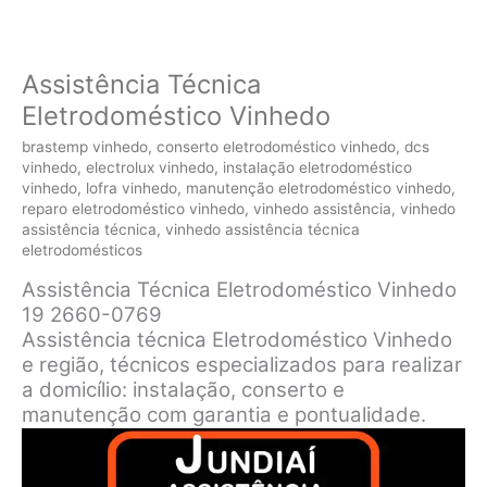
Assistência Técnica
Eletrodoméstico Vinhedo
brastemp vinhedo
,
conserto eletrodoméstico vinhedo
,
dcs
vinhedo
,
electrolux vinhedo
,
instalação eletrodoméstico
vinhedo
,
lofra vinhedo
,
manutenção eletrodoméstico vinhedo
,
reparo eletrodoméstico vinhedo
,
vinhedo assistência
,
vinhedo
assistência técnica
,
vinhedo assistência técnica
eletrodomésticos
Assistência Técnica Eletrodoméstico Vinhedo
19 2660-0769
Assistência técnica Eletrodoméstico Vinhedo
e região, técnicos especializados para realizar
a domicílio: instalação, conserto e
manutenção com garantia e pontualidade.