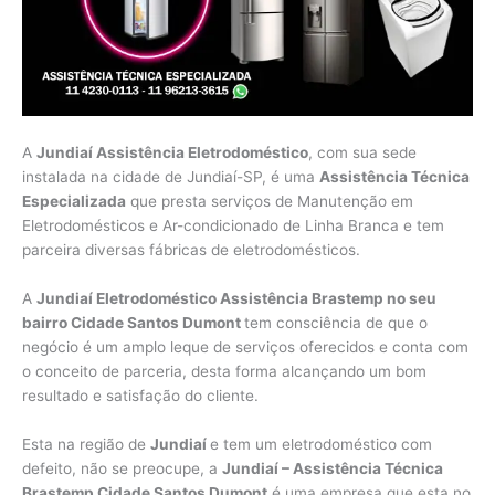
A
Jundiaí Assistência Eletrodoméstico
, com sua sede
instalada na cidade de Jundiaí-SP, é uma
Assistência Técnica
Especializada
que presta serviços de Manutenção em
Eletrodomésticos e Ar-condicionado de Linha Branca e tem
parceira diversas fábricas de eletrodomésticos.
A
Jundiaí Eletrodoméstico Assistência Brastemp no seu
bairro Cidade Santos Dumont
tem consciência de que o
negócio é um amplo leque de serviços oferecidos e conta com
o conceito de parceria, desta forma alcançando um bom
resultado e satisfação do cliente.
Esta na região de
Jundiaí
e tem um eletrodoméstico com
defeito, não se preocupe, a
Jundiaí – Assistência Técnica
Brastemp Cidade Santos Dumont
é uma empresa que esta no