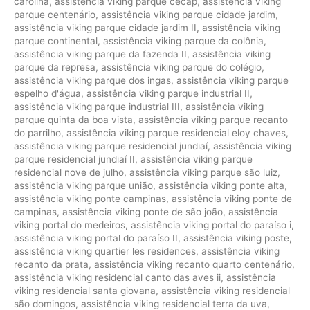
carolina
,
assistência viking parque cecap
,
assistência viking
parque centenário
,
assistência viking parque cidade jardim
,
assistência viking parque cidade jardim II
,
assistência viking
parque continental
,
assistência viking parque da colônia
,
assistência viking parque da fazenda II
,
assistência viking
parque da represa
,
assistência viking parque do colégio
,
assistência viking parque dos ingas
,
assistência viking parque
espelho d'água
,
assistência viking parque industrial II
,
assistência viking parque industrial III
,
assistência viking
parque quinta da boa vista
,
assistência viking parque recanto
do parrilho
,
assistência viking parque residencial eloy chaves
,
assistência viking parque residencial jundiaí
,
assistência viking
parque residencial jundiaí II
,
assistência viking parque
residencial nove de julho
,
assistência viking parque são luiz
,
assistência viking parque união
,
assistência viking ponte alta
,
assistência viking ponte campinas
,
assistência viking ponte de
campinas
,
assistência viking ponte de são joão
,
assistência
viking portal do medeiros
,
assistência viking portal do paraíso i
,
assistência viking portal do paraíso II
,
assistência viking poste
,
assistência viking quartier les residences
,
assistência viking
recanto da prata
,
assistência viking recanto quarto centenário
,
assistência viking residencial canto das aves ii
,
assistência
viking residencial santa giovana
,
assistência viking residencial
são domingos
,
assistência viking residencial terra da uva
,