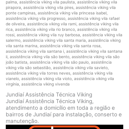
palma
,
assistência viking vila paulista
,
assistência viking vila
pirapora
,
assistência viking vila pires
,
assistência viking vila
ponte campinas
,
assistência viking vila princesa isabel
,
assistência viking vila progresso
,
assistência viking vila rafael
de oliveira
,
assistência viking vila rami
,
assistência viking vila
rica
,
assistência viking vila rio branco
,
assistência viking vila
rossi
,
assistência viking vila ruy barbosa
,
assistência viking vila
salermo
,
assistência viking vila santa maria
,
assistência viking
vila santa marina
,
assistência viking vila santa rosa
,
assistência viking vila santana i
,
assistência viking vila santana
ii
,
assistência viking vila são bento
,
assistência viking vila são
joão batista
,
assistência viking vila são paulo
,
assistência
viking vila são sebastião
,
assistência viking vila savieto
,
assistência viking vila torres neves
,
assistência viking vila
vianelo
,
assistência viking vila vioto
,
assistência viking vila
virgínia
,
assistência viking vivenda
Jundiaí Assistência Técnica Viking
Jundiaí Assistência Técnica Viking,
atendimento a domicílio em toda a região e
bairros de Jundiaí para instalação, conserto e
manutenção.