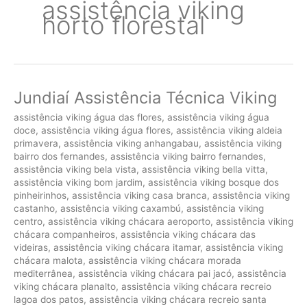
assistência viking
horto florestal
Jundiaí Assistência Técnica Viking
assistência viking água das flores
,
assistência viking água
doce
,
assistência viking água flores
,
assistência viking aldeia
primavera
,
assistência viking anhangabau
,
assistência viking
bairro dos fernandes
,
assistência viking bairro fernandes
,
assistência viking bela vista
,
assistência viking bella vitta
,
assistência viking bom jardim
,
assistência viking bosque dos
pinheirinhos
,
assistência viking casa branca
,
assistência viking
castanho
,
assistência viking caxambú
,
assistência viking
centro
,
assistência viking chácara aeroporto
,
assistência viking
chácara companheiros
,
assistência viking chácara das
videiras
,
assistência viking chácara itamar
,
assistência viking
chácara malota
,
assistência viking chácara morada
mediterrânea
,
assistência viking chácara pai jacó
,
assistência
viking chácara planalto
,
assistência viking chácara recreio
lagoa dos patos
,
assistência viking chácara recreio santa