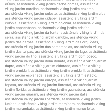
elísios
,
assistência viking jardim carlos gomes
,
assistência
viking jardim carolina
,
assistência viking jardim caxambu
,
assistência viking jardim celeste
,
assistência viking jardim cica
,
assistência viking jardim cidapel
,
assistência viking jardim
colônia
,
assistência viking jardim colonial
,
assistência viking
jardim copacabana
,
assistência viking jardim cristina
,
assistência viking jardim da fonte
,
assistência viking jardim da
serra
,
assistência viking jardim danúbio
,
assistência viking
jardim das carpas
,
assistência viking jardim das orquídeas
,
assistência viking jardim das samambaias
,
assistência viking
jardim das tulipas
,
assistência viking jardim do lago
,
assistência
viking jardim do lírio
,
assistência viking jardim dom bosco
,
assistência viking jardim dona donata
,
assistência viking jardim
dupre
,
assistência viking jardim eldorado
,
assistência viking
jardim ermida I
,
assistência viking jardim ermida II
,
assistência
viking jardim esplanada
,
assistência viking jardim estádio
,
assistência viking jardim europa
,
assistência viking jardim
fepasa
,
assistência viking jardim florestal
,
assistência viking
jardim flórida
,
assistência viking jardim guanabara
,
assistência
viking jardim guarani
,
assistência viking jardim itália
,
assistência viking jardim liberdade
,
assistência viking jardim
luciana
,
assistência viking jardim marajoara
,
assistência viking
jardim marambaia
,
assistência viking jardim marco leite
,