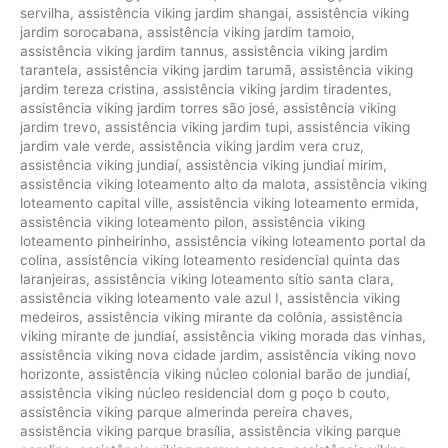
servilha
,
assistência viking jardim shangai
,
assistência viking
jardim sorocabana
,
assistência viking jardim tamoio
,
assistência viking jardim tannus
,
assistência viking jardim
tarantela
,
assistência viking jardim tarumã
,
assistência viking
jardim tereza cristina
,
assistência viking jardim tiradentes
,
assistência viking jardim torres são josé
,
assistência viking
jardim trevo
,
assistência viking jardim tupi
,
assistência viking
jardim vale verde
,
assistência viking jardim vera cruz
,
assistência viking jundiaí
,
assistência viking jundiaí mirim
,
assistência viking loteamento alto da malota
,
assistência viking
loteamento capital ville
,
assistência viking loteamento ermida
,
assistência viking loteamento pilon
,
assistência viking
loteamento pinheirinho
,
assistência viking loteamento portal da
colina
,
assistência viking loteamento residencial quinta das
laranjeiras
,
assistência viking loteamento sítio santa clara
,
assistência viking loteamento vale azul I
,
assistência viking
medeiros
,
assistência viking mirante da colônia
,
assistência
viking mirante de jundiaí
,
assistência viking morada das vinhas
,
assistência viking nova cidade jardim
,
assistência viking novo
horizonte
,
assistência viking núcleo colonial barão de jundiaí
,
assistência viking núcleo residencial dom g poço b couto
,
assistência viking parque almerinda pereira chaves
,
assistência viking parque brasília
,
assistência viking parque