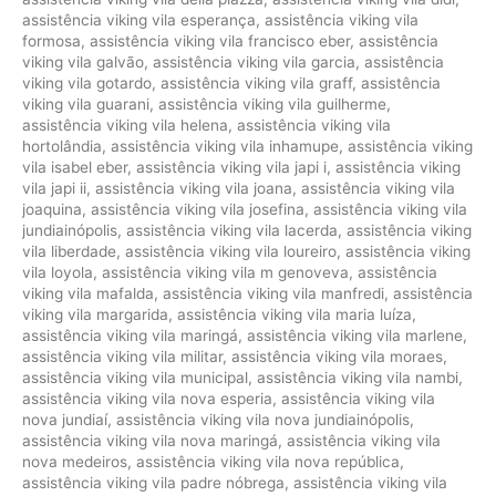
assistência viking vila esperança
,
assistência viking vila
formosa
,
assistência viking vila francisco eber
,
assistência
viking vila galvão
,
assistência viking vila garcia
,
assistência
viking vila gotardo
,
assistência viking vila graff
,
assistência
viking vila guarani
,
assistência viking vila guilherme
,
assistência viking vila helena
,
assistência viking vila
hortolândia
,
assistência viking vila inhamupe
,
assistência viking
vila isabel eber
,
assistência viking vila japi i
,
assistência viking
vila japi ii
,
assistência viking vila joana
,
assistência viking vila
joaquina
,
assistência viking vila josefina
,
assistência viking vila
jundiainópolis
,
assistência viking vila lacerda
,
assistência viking
vila liberdade
,
assistência viking vila loureiro
,
assistência viking
vila loyola
,
assistência viking vila m genoveva
,
assistência
viking vila mafalda
,
assistência viking vila manfredi
,
assistência
viking vila margarida
,
assistência viking vila maria luíza
,
assistência viking vila maringá
,
assistência viking vila marlene
,
assistência viking vila militar
,
assistência viking vila moraes
,
assistência viking vila municipal
,
assistência viking vila nambi
,
assistência viking vila nova esperia
,
assistência viking vila
nova jundiaí
,
assistência viking vila nova jundiainópolis
,
assistência viking vila nova maringá
,
assistência viking vila
nova medeiros
,
assistência viking vila nova república
,
assistência viking vila padre nóbrega
,
assistência viking vila