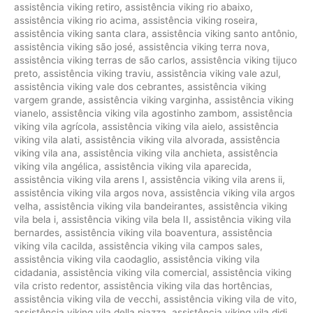
assistência viking retiro
,
assistência viking rio abaixo
,
assistência viking rio acima
,
assistência viking roseira
,
assistência viking santa clara
,
assistência viking santo antônio
,
assistência viking são josé
,
assistência viking terra nova
,
assistência viking terras de são carlos
,
assistência viking tijuco
preto
,
assistência viking traviu
,
assistência viking vale azul
,
assistência viking vale dos cebrantes
,
assistência viking
vargem grande
,
assistência viking varginha
,
assistência viking
vianelo
,
assistência viking vila agostinho zambom
,
assistência
viking vila agrícola
,
assistência viking vila aielo
,
assistência
viking vila alati
,
assistência viking vila alvorada
,
assistência
viking vila ana
,
assistência viking vila anchieta
,
assistência
viking vila angélica
,
assistência viking vila aparecida
,
assistência viking vila arens I
,
assistência viking vila arens ii
,
assistência viking vila argos nova
,
assistência viking vila argos
velha
,
assistência viking vila bandeirantes
,
assistência viking
vila bela i
,
assistência viking vila bela II
,
assistência viking vila
bernardes
,
assistência viking vila boaventura
,
assistência
viking vila cacilda
,
assistência viking vila campos sales
,
assistência viking vila caodaglio
,
assistência viking vila
cidadania
,
assistência viking vila comercial
,
assistência viking
vila cristo redentor
,
assistência viking vila das hortências
,
assistência viking vila de vecchi
,
assistência viking vila de vito
,
assistência viking vila della piazza
,
assistência viking vila didi
,