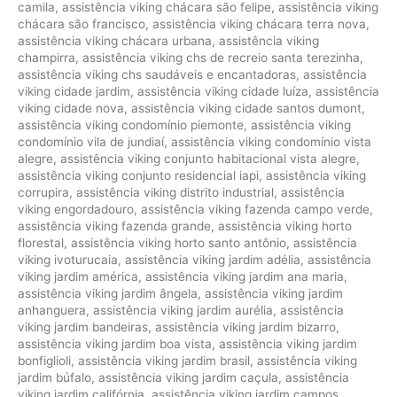
camila
,
assistência viking chácara são felipe
,
assistência viking
chácara são francisco
,
assistência viking chácara terra nova
,
assistência viking chácara urbana
,
assistência viking
champirra
,
assistência viking chs de recreio santa terezinha
,
assistência viking chs saudáveis e encantadoras
,
assistência
viking cidade jardim
,
assistência viking cidade luíza
,
assistência
viking cidade nova
,
assistência viking cidade santos dumont
,
assistência viking condomínio piemonte
,
assistência viking
condomínio vila de jundiaí
,
assistência viking condomínio vista
alegre
,
assistência viking conjunto habitacional vista alegre
,
assistência viking conjunto residencial iapi
,
assistência viking
corrupira
,
assistência viking distrito industrial
,
assistência
viking engordadouro
,
assistência viking fazenda campo verde
,
assistência viking fazenda grande
,
assistência viking horto
florestal
,
assistência viking horto santo antônio
,
assistência
viking ivoturucaia
,
assistência viking jardim adélia
,
assistência
viking jardim américa
,
assistência viking jardim ana maria
,
assistência viking jardim ângela
,
assistência viking jardim
anhanguera
,
assistência viking jardim aurélia
,
assistência
viking jardim bandeiras
,
assistência viking jardim bizarro
,
assistência viking jardim boa vista
,
assistência viking jardim
bonfiglioli
,
assistência viking jardim brasil
,
assistência viking
jardim búfalo
,
assistência viking jardim caçula
,
assistência
viking jardim califórnia
,
assistência viking jardim campos