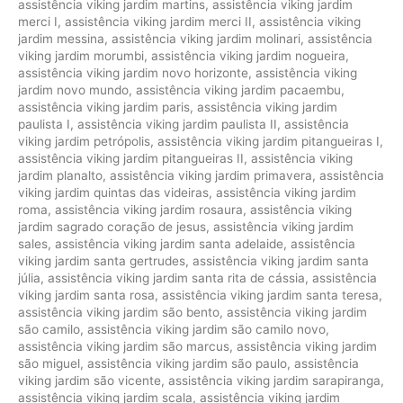
assistência viking jardim martins
,
assistência viking jardim
merci I
,
assistência viking jardim merci II
,
assistência viking
jardim messina
,
assistência viking jardim molinari
,
assistência
viking jardim morumbi
,
assistência viking jardim nogueira
,
assistência viking jardim novo horizonte
,
assistência viking
jardim novo mundo
,
assistência viking jardim pacaembu
,
assistência viking jardim paris
,
assistência viking jardim
paulista I
,
assistência viking jardim paulista II
,
assistência
viking jardim petrópolis
,
assistência viking jardim pitangueiras I
,
assistência viking jardim pitangueiras II
,
assistência viking
jardim planalto
,
assistência viking jardim primavera
,
assistência
viking jardim quintas das videiras
,
assistência viking jardim
roma
,
assistência viking jardim rosaura
,
assistência viking
jardim sagrado coração de jesus
,
assistência viking jardim
sales
,
assistência viking jardim santa adelaide
,
assistência
viking jardim santa gertrudes
,
assistência viking jardim santa
júlia
,
assistência viking jardim santa rita de cássia
,
assistência
viking jardim santa rosa
,
assistência viking jardim santa teresa
,
assistência viking jardim são bento
,
assistência viking jardim
são camilo
,
assistência viking jardim são camilo novo
,
assistência viking jardim são marcus
,
assistência viking jardim
são miguel
,
assistência viking jardim são paulo
,
assistência
viking jardim são vicente
,
assistência viking jardim sarapiranga
,
assistência viking jardim scala
,
assistência viking jardim