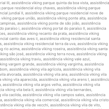
al III
,
assistência viking parque quinta da boa vista
,
assistênci
g parque residencial eloy chaves
,
assistência viking parque
cial jundiaí II
,
assistência viking parque residencial nove de
a viking parque união
,
assistência viking ponte alta
,
assistência
 campinas
,
assistência viking ponte de são joão
,
assistência
do paraíso i
,
assistência viking portal do paraíso II
,
assistência
nces
,
assistência viking recanto da prata
,
assistência viking
ncial canto das aves ii
,
assistência viking residencial santa
s
,
assistência viking residencial terra da uva
,
assistência viking
ng rio acima
,
assistência viking roseira
,
assistência viking santa
iking são josé
,
assistência viking terra nova
,
assistência viking
assistência viking traviu
,
assistência viking vale azul
,
viking vargem grande
,
assistência viking varginha
,
assistência
ambom
,
assistência viking vila agrícola
,
assistência viking vila
vila alvorada
,
assistência viking vila ana
,
assistência viking vila
a viking vila aparecida
,
assistência viking vila arens I
,
assistênci
a
,
assistência viking vila argos velha
,
assistência viking vila
ia viking vila bela II
,
assistência viking vila bernardes
,
 vila cacilda
,
assistência viking vila campos sales
,
assistência
ia
,
assistência viking vila comercial
,
assistência viking vila cristo
istência viking vila de vecchi
,
assistência viking vila de vito
,