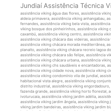
Jundiaí Assistência Técnica V
assistência viking água das flores
,
assistência viki
aldeia primavera
,
assistência viking anhangabau
,
as
fernandes
,
assistência viking bela vista
,
assistência 
viking bosque dos pinheirinhos
,
assistência viking 
caxambú
,
assistência viking centro
,
assistência vik
assistência viking chácara das videiras
,
assistência 
assistência viking chácara morada mediterrânea
,
as
planalto
,
assistência viking chácara recreio lagoa d
assistência viking chácara são felipe
,
assistência vi
assistência viking chácara urbana
,
assistência viki
assistência viking chs saudáveis e encantadoras
,
as
assistência viking cidade nova
,
assistência viking 
assistência viking condomínio vila de jundiaí
,
assist
habitacional vista alegre
,
assistência viking conjunto
distrito industrial
,
assistência viking engordadouro
,
fazenda grande
,
assistência viking horto florestal
,
a
ivoturucaia
,
assistência viking jardim adélia
,
assistê
assistência viking jardim ângela
,
assistência viking
viking jardim bandeiras
,
assistência viking jardim bi