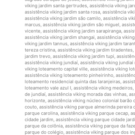
viking jardim santa gertrudes
,
assistência viking jar
assistência viking jardim santa rosa
,
assistência vik
assistência viking jardim são camilo
,
assistência vi
marcus
,
assistência viking jardim são miguel
,
assist
vicente
,
assistência viking jardim sarapiranga
,
assis
assistência viking jardim shangai
,
assistência vikin
viking jardim tannus
,
assistência viking jardim taran
tereza cristina
,
assistência viking jardim tiradentes
,
jardim trevo
,
assistência viking jardim tupi
,
assistên
assistência viking jundiaí
,
assistência viking jundiaí
viking loteamento capital ville
,
assistência viking l
assistência viking loteamento pinheirinho
,
assistênc
loteamento residencial quinta das laranjeiras
,
assis
loteamento vale azul I
,
assistência viking medeiros
,
de jundiaí
,
assistência viking morada das vinhas
,
as
horizonte
,
assistência viking núcleo colonial barão 
couto
,
assistência viking parque almerinda pereira
parque carolina
,
assistência viking parque cecap
,
as
cidade jardim
,
assistência viking parque cidade jardi
parque da colônia
,
assistência viking parque da faze
parque do colégio
,
assistência viking parque dos in