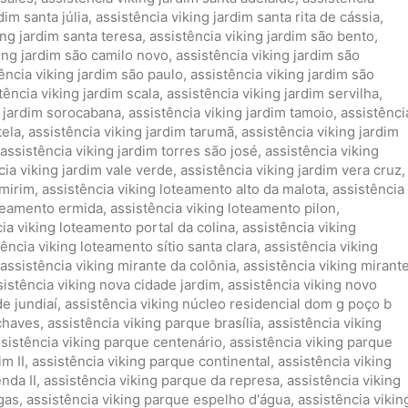
dim santa júlia
,
assistência viking jardim santa rita de cássia
,
ing jardim santa teresa
,
assistência viking jardim são bento
,
king jardim são camilo novo
,
assistência viking jardim são
ência viking jardim são paulo
,
assistência viking jardim são
tência viking jardim scala
,
assistência viking jardim servilha
,
g jardim sorocabana
,
assistência viking jardim tamoio
,
assistênci
tela
,
assistência viking jardim tarumã
,
assistência viking jardim
assistência viking jardim torres são josé
,
assistência viking
cia viking jardim vale verde
,
assistência viking jardim vera cruz
,
 mirim
,
assistência viking loteamento alto da malota
,
assistência
oteamento ermida
,
assistência viking loteamento pilon
,
ia viking loteamento portal da colina
,
assistência viking
tência viking loteamento sítio santa clara
,
assistência viking
assistência viking mirante da colônia
,
assistência viking mirant
sistência viking nova cidade jardim
,
assistência viking novo
de jundiaí
,
assistência viking núcleo residencial dom g poço b
 chaves
,
assistência viking parque brasília
,
assistência viking
sistência viking parque centenário
,
assistência viking parque
m II
,
assistência viking parque continental
,
assistência viking
nda II
,
assistência viking parque da represa
,
assistência viking
gas
,
assistência viking parque espelho d'água
,
assistência vikin