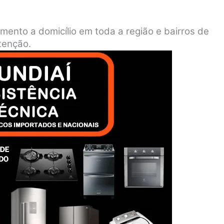
imento a domicílio em toda a região e bairros de
tenção.