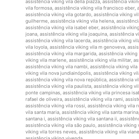
assistência viking vila della piazza
,
assistência viking
vila formosa
,
assistência viking vila francisco eber
,
assistência viking vila gotardo
,
assistência viking vil
guilherme
,
assistência viking vila helena
,
assistênci
assistência viking vila isabel eber
,
assistência viking 
joana
,
assistência viking vila joaquina
,
assistência vi
assistência viking vila lacerda
,
assistência viking vi
vila loyola
,
assistência viking vila m genoveva
,
assis
assistência viking vila margarida
,
assistência viking 
viking vila marlene
,
assistência viking vila militar
,
as
assistência viking vila nambi
,
assistência viking vil
viking vila nova jundiainópolis
,
assistência viking vi
assistência viking vila nova república
,
assistência v
assistência viking vila paulista
,
assistência viking vi
ponte campinas
,
assistência viking vila princesa isa
rafael de oliveira
,
assistência viking vila rami
,
assist
assistência viking vila rossi
,
assistência viking vila 
vila santa maria
,
assistência viking vila santa marina
santana i
,
assistência viking vila santana ii
,
assistênc
assistência viking vila são paulo
,
assistência viking 
viking vila torres neves
,
assistência viking vila vian
assistência viking vivenda