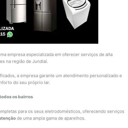
ma empresa especializada em oferecer serviços de alta
es na região de Jundiaí.
ificados, a empresa garante um atendimento personalizado e
forto do seu próprio lar.
todos os bairros
completas para os seus eletrodomésticos, oferecendo serviços
tenção
de uma ampla gama de aparelhos.