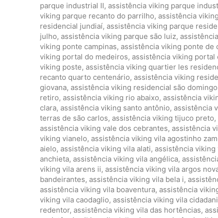
parque industrial II
,
assistência viking parque industri
viking parque recanto do parrilho
,
assistência vikin
residencial jundiaí
,
assistência viking parque residen
julho
,
assistência viking parque são luiz
,
assistênci
viking ponte campinas
,
assistência viking ponte de
viking portal do medeiros
,
assistência viking portal 
viking poste
,
assistência viking quartier les reside
recanto quarto centenário
,
assistência viking reside
giovana
,
assistência viking residencial são domingo
retiro
,
assistência viking rio abaixo
,
assistência viki
clara
,
assistência viking santo antônio
,
assistência v
terras de são carlos
,
assistência viking tijuco preto
,
assistência viking vale dos cebrantes
,
assistência 
viking vianelo
,
assistência viking vila agostinho z
aielo
,
assistência viking vila alati
,
assistência viking 
anchieta
,
assistência viking vila angélica
,
assistênci
viking vila arens ii
,
assistência viking vila argos nov
bandeirantes
,
assistência viking vila bela i
,
assistênc
assistência viking vila boaventura
,
assistência viking
viking vila caodaglio
,
assistência viking vila cidadan
redentor
,
assistência viking vila das hortências
,
ass