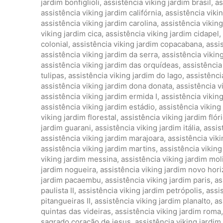
jardim bonfiglioli
,
assistência viking jardim brasil
,
as
assistência viking jardim califórnia
,
assistência viki
assistência viking jardim carolina
,
assistência vikin
viking jardim cica
,
assistência viking jardim cidapel
,
colonial
,
assistência viking jardim copacabana
,
assis
assistência viking jardim da serra
,
assistência vikin
assistência viking jardim das orquídeas
,
assistência
tulipas
,
assistência viking jardim do lago
,
assistência
assistência viking jardim dona donata
,
assistência v
assistência viking jardim ermida I
,
assistência viking
assistência viking jardim estádio
,
assistência viking
viking jardim florestal
,
assistência viking jardim flór
jardim guarani
,
assistência viking jardim itália
,
assis
assistência viking jardim marajoara
,
assistência vik
assistência viking jardim martins
,
assistência viking
viking jardim messina
,
assistência viking jardim mol
jardim nogueira
,
assistência viking jardim novo hor
jardim pacaembu
,
assistência viking jardim paris
,
as
paulista II
,
assistência viking jardim petrópolis
,
assi
pitangueiras II
,
assistência viking jardim planalto
,
as
quintas das videiras
,
assistência viking jardim roma
sagrado coração de jesus
,
assistência viking jardim