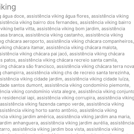
iking
ng água doce
,
assistência viking água flores
,
assistência viking
sistência viking bairro dos fernandes
,
assistência viking bairro
viking bella vitta
,
assistência viking bom jardim
,
assistência
casa branca
,
assistência viking castanho
,
assistência viking
ing chácara aeroporto
,
assistência viking chácara companheiros
,
viking chácara itamar
,
assistência viking chácara malota
,
sistência viking chácara pai jacó
,
assistência viking chácara
os patos
,
assistência viking chácara recreio santa camila
,
king chácara são francisco
,
assistência viking chácara terra nov
ng champirra
,
assistência viking chs de recreio santa terezinha
,
sistência viking cidade jardim
,
assistência viking cidade luíza
,
cidade santos dumont
,
assistência viking condomínio piemonte
,
ência viking condomínio vista alegre
,
assistência viking conjunt
 residencial iapi
,
assistência viking corrupira
,
assistência vikin
assistência viking fazenda campo verde
,
assistência viking
ssistência viking horto santo antônio
,
assistência viking
ncia viking jardim américa
,
assistência viking jardim ana maria
,
 jardim anhanguera
,
assistência viking jardim aurélia
,
assistência
zarro
,
assistência viking jardim boa vista
,
assistência viking