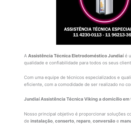
A
Assistência Técnica Eletrodoméstico Jundiaí
é u
qualidade e confiabilidade para todos os seus client
Com uma equipe de técnicos especializados e qual
eficiente, com a comodidade de ser realizado no con
Jundiaí Assistência Técnica Viking a domicílio em 
Nosso principal objetivo é proporcionar soluções 
de
instalação
,
conserto
,
reparo
,
conversão
e
manu