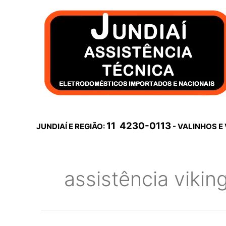
Ir
para
o
conteúdo
11 4230-0113
JUNDIAÍ E REGIÃO:
- VALINHOS E
assistência viking