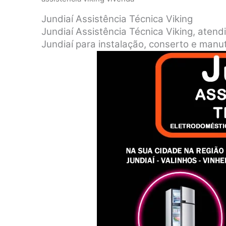
Jundiaí Assistência Técnica Viking
Jundiaí Assistência Técnica Viking, atend
Jundiaí para instalação, conserto e manu