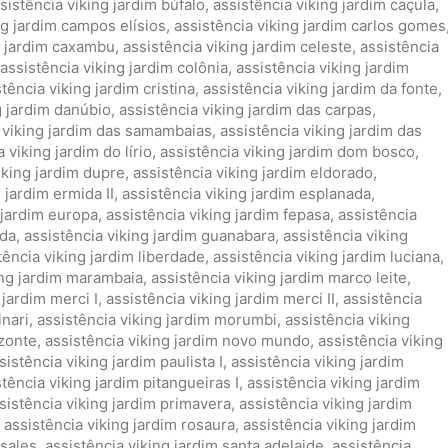
sistência viking jardim búfalo
,
assistência viking jardim caçula
,
ng jardim campos elísios
,
assistência viking jardim carlos gomes
g jardim caxambu
,
assistência viking jardim celeste
,
assistência
assistência viking jardim colônia
,
assistência viking jardim
tência viking jardim cristina
,
assistência viking jardim da fonte
,
g jardim danúbio
,
assistência viking jardim das carpas
,
 viking jardim das samambaias
,
assistência viking jardim das
 viking jardim do lírio
,
assistência viking jardim dom bosco
,
iking jardim dupre
,
assistência viking jardim eldorado
,
 jardim ermida II
,
assistência viking jardim esplanada
,
 jardim europa
,
assistência viking jardim fepasa
,
assistência
ida
,
assistência viking jardim guanabara
,
assistência viking
tência viking jardim liberdade
,
assistência viking jardim luciana
,
ing jardim marambaia
,
assistência viking jardim marco leite
,
 jardim merci I
,
assistência viking jardim merci II
,
assistência
inari
,
assistência viking jardim morumbi
,
assistência viking
izonte
,
assistência viking jardim novo mundo
,
assistência viking
sistência viking jardim paulista I
,
assistência viking jardim
stência viking jardim pitangueiras I
,
assistência viking jardim
sistência viking jardim primavera
,
assistência viking jardim
,
assistência viking jardim rosaura
,
assistência viking jardim
 sales
,
assistência viking jardim santa adelaide
,
assistência