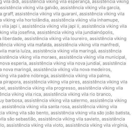
 vila didi
,
assistência viking vila esperança
,
assistência viking
assistência viking vila galvão
,
assistência viking vila garcia
,
a graff
,
assistência viking vila guarani
,
assistência viking vila
a viking vila hortolândia
,
assistência viking vila inhamupe
,
vila japi i
,
assistência viking vila japi ii
,
assistência viking vila
king vila josefina
,
assistência viking vila jundiainópolis
,
la liberdade
,
assistência viking vila loureiro
,
assistência viking
tência viking vila mafalda
,
assistência viking vila manfredi
,
vila maria luíza
,
assistência viking vila maringá
,
assistência
sistência viking vila moraes
,
assistência viking vila municipal
,
a nova esperia
,
assistência viking vila nova jundiaí
,
assistência
la nova maringá
,
assistência viking vila nova medeiros
,
iking vila padre nóbrega
,
assistência viking vila palma
,
la pirapora
,
assistência viking vila pires
,
assistência viking vila
bel
,
assistência viking vila progresso
,
assistência viking vila
ência viking vila rica
,
assistência viking vila rio branco
,
ruy barbosa
,
assistência viking vila salermo
,
assistência viking
,
assistência viking vila santa rosa
,
assistência viking vila
ia viking vila são bento
,
assistência viking vila são joão batista
,
vila são sebastião
,
assistência viking vila savieto
,
assistência
elo
,
assistência viking vila vioto
,
assistência viking vila virgínia
,