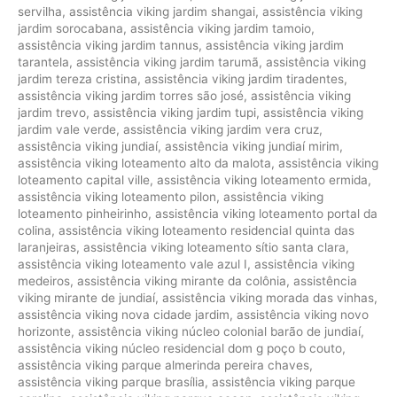
servilha
,
assistência viking jardim shangai
,
assistência viking
jardim sorocabana
,
assistência viking jardim tamoio
,
assistência viking jardim tannus
,
assistência viking jardim
tarantela
,
assistência viking jardim tarumã
,
assistência viking
jardim tereza cristina
,
assistência viking jardim tiradentes
,
assistência viking jardim torres são josé
,
assistência viking
jardim trevo
,
assistência viking jardim tupi
,
assistência viking
jardim vale verde
,
assistência viking jardim vera cruz
,
assistência viking jundiaí
,
assistência viking jundiaí mirim
,
assistência viking loteamento alto da malota
,
assistência viking
loteamento capital ville
,
assistência viking loteamento ermida
,
assistência viking loteamento pilon
,
assistência viking
loteamento pinheirinho
,
assistência viking loteamento portal da
colina
,
assistência viking loteamento residencial quinta das
laranjeiras
,
assistência viking loteamento sítio santa clara
,
assistência viking loteamento vale azul I
,
assistência viking
medeiros
,
assistência viking mirante da colônia
,
assistência
viking mirante de jundiaí
,
assistência viking morada das vinhas
,
assistência viking nova cidade jardim
,
assistência viking novo
horizonte
,
assistência viking núcleo colonial barão de jundiaí
,
assistência viking núcleo residencial dom g poço b couto
,
assistência viking parque almerinda pereira chaves
,
assistência viking parque brasília
,
assistência viking parque