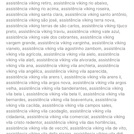
assistência viking retiro
,
assistência viking rio abaixo
,
assistência viking rio acima
,
assistência viking roseira
,
assistência viking santa clara
,
assistência viking santo antônio
,
assistência viking são josé
,
assistência viking terra nova
,
assistência viking terras de são carlos
,
assistência viking tijuco
preto
,
assistência viking traviu
,
assistência viking vale azul
,
assistência viking vale dos cebrantes
,
assistência viking
vargem grande
,
assistência viking varginha
,
assistência viking
vianelo
,
assistência viking vila agostinho zambom
,
assistência
viking vila agrícola
,
assistência viking vila aielo
,
assistência
viking vila alati
,
assistência viking vila alvorada
,
assistência
viking vila ana
,
assistência viking vila anchieta
,
assistência
viking vila angélica
,
assistência viking vila aparecida
,
assistência viking vila arens I
,
assistência viking vila arens ii
,
assistência viking vila argos nova
,
assistência viking vila argos
velha
,
assistência viking vila bandeirantes
,
assistência viking
vila bela i
,
assistência viking vila bela II
,
assistência viking vila
bernardes
,
assistência viking vila boaventura
,
assistência
viking vila cacilda
,
assistência viking vila campos sales
,
assistência viking vila caodaglio
,
assistência viking vila
cidadania
,
assistência viking vila comercial
,
assistência viking
vila cristo redentor
,
assistência viking vila das hortências
,
assistência viking vila de vecchi
,
assistência viking vila de vito
,
assistência viking vila della piazza
,
assistência viking vila didi
,