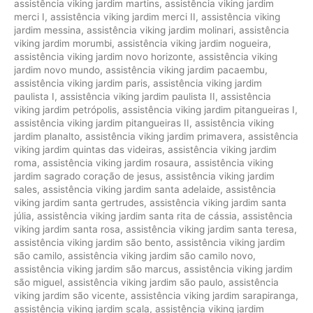
assistência viking jardim martins
,
assistência viking jardim
merci I
,
assistência viking jardim merci II
,
assistência viking
jardim messina
,
assistência viking jardim molinari
,
assistência
viking jardim morumbi
,
assistência viking jardim nogueira
,
assistência viking jardim novo horizonte
,
assistência viking
jardim novo mundo
,
assistência viking jardim pacaembu
,
assistência viking jardim paris
,
assistência viking jardim
paulista I
,
assistência viking jardim paulista II
,
assistência
viking jardim petrópolis
,
assistência viking jardim pitangueiras I
,
assistência viking jardim pitangueiras II
,
assistência viking
jardim planalto
,
assistência viking jardim primavera
,
assistência
viking jardim quintas das videiras
,
assistência viking jardim
roma
,
assistência viking jardim rosaura
,
assistência viking
jardim sagrado coração de jesus
,
assistência viking jardim
sales
,
assistência viking jardim santa adelaide
,
assistência
viking jardim santa gertrudes
,
assistência viking jardim santa
júlia
,
assistência viking jardim santa rita de cássia
,
assistência
viking jardim santa rosa
,
assistência viking jardim santa teresa
,
assistência viking jardim são bento
,
assistência viking jardim
são camilo
,
assistência viking jardim são camilo novo
,
assistência viking jardim são marcus
,
assistência viking jardim
são miguel
,
assistência viking jardim são paulo
,
assistência
viking jardim são vicente
,
assistência viking jardim sarapiranga
,
assistência viking jardim scala
,
assistência viking jardim