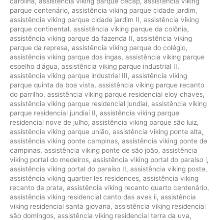
carolina
,
assistência viking parque cecap
,
assistência viking
parque centenário
,
assistência viking parque cidade jardim
,
assistência viking parque cidade jardim II
,
assistência viking
parque continental
,
assistência viking parque da colônia
,
assistência viking parque da fazenda II
,
assistência viking
parque da represa
,
assistência viking parque do colégio
,
assistência viking parque dos ingas
,
assistência viking parque
espelho d'água
,
assistência viking parque industrial II
,
assistência viking parque industrial III
,
assistência viking
parque quinta da boa vista
,
assistência viking parque recanto
do parrilho
,
assistência viking parque residencial eloy chaves
,
assistência viking parque residencial jundiaí
,
assistência viking
parque residencial jundiaí II
,
assistência viking parque
residencial nove de julho
,
assistência viking parque são luiz
,
assistência viking parque união
,
assistência viking ponte alta
,
assistência viking ponte campinas
,
assistência viking ponte de
campinas
,
assistência viking ponte de são joão
,
assistência
viking portal do medeiros
,
assistência viking portal do paraíso i
,
assistência viking portal do paraíso II
,
assistência viking poste
,
assistência viking quartier les residences
,
assistência viking
recanto da prata
,
assistência viking recanto quarto centenário
,
assistência viking residencial canto das aves ii
,
assistência
viking residencial santa giovana
,
assistência viking residencial
são domingos
,
assistência viking residencial terra da uva
,