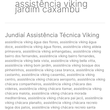
assistência viking
jardim caxambu
Jundiaí Assistência Técnica Viking
assistência viking água das flores
,
assistência viking água
doce
,
assistência viking água flores
,
assistência viking aldeia
primavera
,
assistência viking anhangabau
,
assistência viking
bairro dos fernandes
,
assistência viking bairro fernandes
,
assistência viking bela vista
,
assistência viking bella vitta
,
assistência viking bom jardim
,
assistência viking bosque dos
pinheirinhos
,
assistência viking casa branca
,
assistência viking
castanho
,
assistência viking caxambú
,
assistência viking
centro
,
assistência viking chácara aeroporto
,
assistência viking
chácara companheiros
,
assistência viking chácara das
videiras
,
assistência viking chácara itamar
,
assistência viking
chácara malota
,
assistência viking chácara morada
mediterrânea
,
assistência viking chácara pai jacó
,
assistência
viking chácara planalto
,
assistência viking chácara recreio
lagoa dos patos
,
assistência viking chácara recreio santa