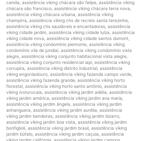
camila
,
assistência viking chácara são felipe
,
assistência viking
chácara são francisco
,
assistência viking chácara terra nova
,
assistência viking chácara urbana
,
assistência viking
champirra
,
assistência viking chs de recreio santa terezinha
,
assistência viking chs saudáveis e encantadoras
,
assistência
viking cidade jardim
,
assistência viking cidade luíza
,
assistência
viking cidade nova
,
assistência viking cidade santos dumont
,
assistência viking condomínio piemonte
,
assistência viking
condomínio vila de jundiaí
,
assistência viking condomínio vista
alegre
,
assistência viking conjunto habitacional vista alegre
,
assistência viking conjunto residencial iapi
,
assistência viking
corrupira
,
assistência viking distrito industrial
,
assistência
viking engordadouro
,
assistência viking fazenda campo verde
,
assistência viking fazenda grande
,
assistência viking horto
florestal
,
assistência viking horto santo antônio
,
assistência
viking ivoturucaia
,
assistência viking jardim adélia
,
assistência
viking jardim américa
,
assistência viking jardim ana maria
,
assistência viking jardim ângela
,
assistência viking jardim
anhanguera
,
assistência viking jardim aurélia
,
assistência
viking jardim bandeiras
,
assistência viking jardim bizarro
,
assistência viking jardim boa vista
,
assistência viking jardim
bonfiglioli
,
assistência viking jardim brasil
,
assistência viking
jardim búfalo
,
assistência viking jardim caçula
,
assistência
viking jardim califórnia
,
assistência viking jardim campos