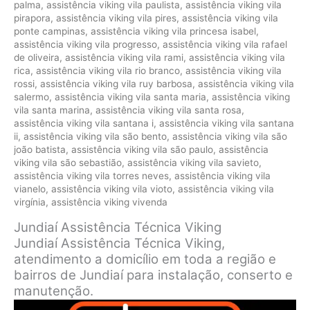
palma
,
assistência viking vila paulista
,
assistência viking vila
pirapora
,
assistência viking vila pires
,
assistência viking vila
ponte campinas
,
assistência viking vila princesa isabel
,
assistência viking vila progresso
,
assistência viking vila rafael
de oliveira
,
assistência viking vila rami
,
assistência viking vila
rica
,
assistência viking vila rio branco
,
assistência viking vila
rossi
,
assistência viking vila ruy barbosa
,
assistência viking vila
salermo
,
assistência viking vila santa maria
,
assistência viking
vila santa marina
,
assistência viking vila santa rosa
,
assistência viking vila santana i
,
assistência viking vila santana
ii
,
assistência viking vila são bento
,
assistência viking vila são
joão batista
,
assistência viking vila são paulo
,
assistência
viking vila são sebastião
,
assistência viking vila savieto
,
assistência viking vila torres neves
,
assistência viking vila
vianelo
,
assistência viking vila vioto
,
assistência viking vila
virgínia
,
assistência viking vivenda
Jundiaí Assistência Técnica Viking
Jundiaí Assistência Técnica Viking,
atendimento a domicílio em toda a região e
bairros de Jundiaí para instalação, conserto e
manutenção.