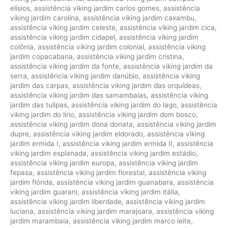
elísios
,
assistência viking jardim carlos gomes
,
assistência
viking jardim carolina
,
assistência viking jardim caxambu
,
assistência viking jardim celeste
,
assistência viking jardim cica
,
assistência viking jardim cidapel
,
assistência viking jardim
colônia
,
assistência viking jardim colonial
,
assistência viking
jardim copacabana
,
assistência viking jardim cristina
,
assistência viking jardim da fonte
,
assistência viking jardim da
serra
,
assistência viking jardim danúbio
,
assistência viking
jardim das carpas
,
assistência viking jardim das orquídeas
,
assistência viking jardim das samambaias
,
assistência viking
jardim das tulipas
,
assistência viking jardim do lago
,
assistência
viking jardim do lírio
,
assistência viking jardim dom bosco
,
assistência viking jardim dona donata
,
assistência viking jardim
dupre
,
assistência viking jardim eldorado
,
assistência viking
jardim ermida I
,
assistência viking jardim ermida II
,
assistência
viking jardim esplanada
,
assistência viking jardim estádio
,
assistência viking jardim europa
,
assistência viking jardim
fepasa
,
assistência viking jardim florestal
,
assistência viking
jardim flórida
,
assistência viking jardim guanabara
,
assistência
viking jardim guarani
,
assistência viking jardim itália
,
assistência viking jardim liberdade
,
assistência viking jardim
luciana
,
assistência viking jardim marajoara
,
assistência viking
jardim marambaia
,
assistência viking jardim marco leite
,