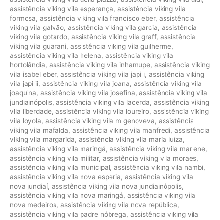
assistência viking vila esperança
,
assistência viking vila
formosa
,
assistência viking vila francisco eber
,
assistência
viking vila galvão
,
assistência viking vila garcia
,
assistência
viking vila gotardo
,
assistência viking vila graff
,
assistência
viking vila guarani
,
assistência viking vila guilherme
,
assistência viking vila helena
,
assistência viking vila
hortolândia
,
assistência viking vila inhamupe
,
assistência viking
vila isabel eber
,
assistência viking vila japi i
,
assistência viking
vila japi ii
,
assistência viking vila joana
,
assistência viking vila
joaquina
,
assistência viking vila josefina
,
assistência viking vila
jundiainópolis
,
assistência viking vila lacerda
,
assistência viking
vila liberdade
,
assistência viking vila loureiro
,
assistência viking
vila loyola
,
assistência viking vila m genoveva
,
assistência
viking vila mafalda
,
assistência viking vila manfredi
,
assistência
viking vila margarida
,
assistência viking vila maria luíza
,
assistência viking vila maringá
,
assistência viking vila marlene
,
assistência viking vila militar
,
assistência viking vila moraes
,
assistência viking vila municipal
,
assistência viking vila nambi
,
assistência viking vila nova esperia
,
assistência viking vila
nova jundiaí
,
assistência viking vila nova jundiainópolis
,
assistência viking vila nova maringá
,
assistência viking vila
nova medeiros
,
assistência viking vila nova república
,
assistência viking vila padre nóbrega
,
assistência viking vila