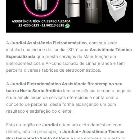
A
Jundiaí Assistência Eletrodoméstico
, com sua sede
instalada na cidade de Jundiaí-SP, é uma
Assistência Técnica
Especializada
que presta serviços de Manutenção em
Eletrodomésticos e Ar-condicionado de Linha Branca e tem
parceira diversas fábricas de eletrodomésticos.
A
Jundiaí Eletrodoméstico Assistência Brastemp no seu
bairro Horto Santo Antônio
tem consciência de que o negócio
é um amplo leque de serviços oferecidos e conta com o
conceito de parceria, desta forma alcançando um bom
resultado e satisfação do cliente.
Esta na região de
Jundiaí
e tem um eletrodoméstico com
defeito, não se preocupe, a
Jundiaí – Assistência Técnica
Brastemp Horto Santo Antônio
é uma empresa que esta no