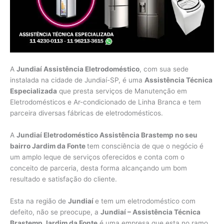
A
Jundiaí Assistência Eletrodoméstico
, com sua sede
instalada na cidade de Jundiaí-SP, é uma
Assistência Técnica
Especializada
que presta serviços de Manutenção em
Eletrodomésticos e Ar-condicionado de Linha Branca e tem
parceira diversas fábricas de eletrodomésticos.
A
Jundiaí Eletrodoméstico Assistência Brastemp no seu
bairro Jardim da Fonte
tem consciência de que o negócio é
um amplo leque de serviços oferecidos e conta com o
conceito de parceria, desta forma alcançando um bom
resultado e satisfação do cliente.
Esta na região de
Jundiaí
e tem um eletrodoméstico com
defeito, não se preocupe, a
Jundiaí – Assistência Técnica
Brastemp Jardim da Fonte
é uma empresa que esta no ramo