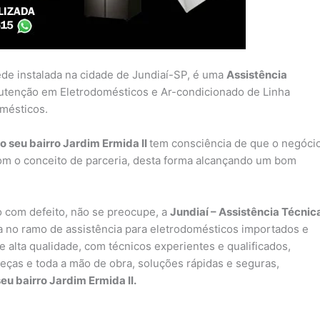
ede instalada na cidade de Jundiaí-SP, é uma
Assistência
utenção em Eletrodomésticos e Ar-condicionado de Linha
omésticos.
 seu bairro Jardim Ermida II
tem consciência de que o negóci
om o conceito de parceria, desta forma alcançando um bom
 com defeito, não se preocupe, a
Jundiaí – Assistência Técnic
 no ramo de assistência para eletrodomésticos importados e
 alta qualidade, com técnicos experientes e qualificados,
peças e toda a mão de obra, soluções rápidas e seguras,
eu bairro Jardim Ermida II.