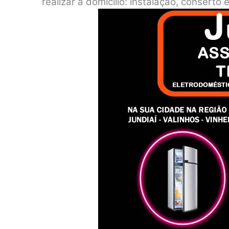
realizar a domicílio: instalação, consert