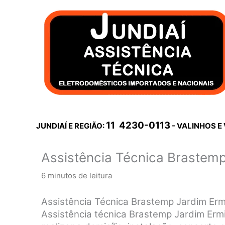
Ir
para
o
conteúdo
11 4230-0113
JUNDIAÍ E REGIÃO:
- VALINHOS E
Assistência Técnica Brastemp
6 minutos de leitura
Assistência Técnica Brastemp Jardim Ermi
Assistência técnica Brastemp Jardim Ermi