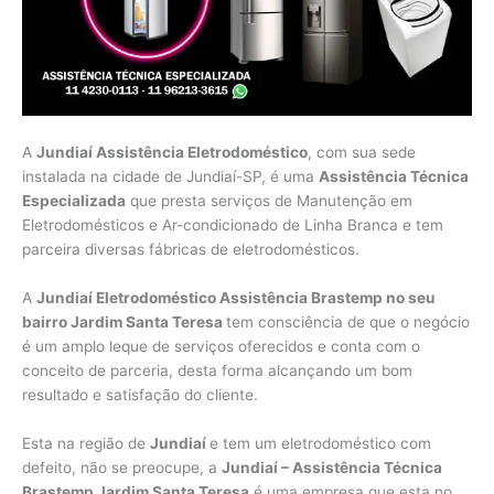
A
Jundiaí Assistência Eletrodoméstico
, com sua sede
instalada na cidade de Jundiaí-SP, é uma
Assistência Técnica
Especializada
que presta serviços de Manutenção em
Eletrodomésticos e Ar-condicionado de Linha Branca e tem
parceira diversas fábricas de eletrodomésticos.
A
Jundiaí Eletrodoméstico Assistência Brastemp no seu
bairro Jardim Santa Teresa
tem consciência de que o negócio
é um amplo leque de serviços oferecidos e conta com o
conceito de parceria, desta forma alcançando um bom
resultado e satisfação do cliente.
Esta na região de
Jundiaí
e tem um eletrodoméstico com
defeito, não se preocupe, a
Jundiaí – Assistência Técnica
Brastemp Jardim Santa Teresa
é uma empresa que esta no