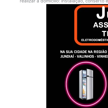
realizar a domicílio: instalação, consert