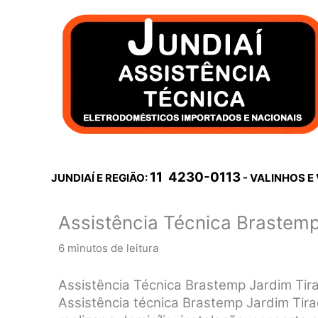
Ir
para
o
conteúdo
11 4230-0113
JUNDIAÍ E REGIÃO:
- VALINHOS E
Assistência Técnica Brastemp
6 minutos de leitura
Assistência Técnica Brastemp Jardim Tir
Assistência técnica Brastemp Jardim Tira