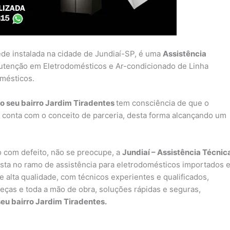
ede instalada na cidade de Jundiaí-SP, é uma
Assistência
utenção em Eletrodomésticos e Ar-condicionado de Linha
omésticos.
o seu bairro Jardim Tiradentes
tem consciência de que o
 conta com o conceito de parceria, desta forma alcançando um
 com defeito, não se preocupe, a
Jundiaí – Assistência Técnic
ta no ramo de assistência para eletrodomésticos importados 
 alta qualidade, com técnicos experientes e qualificados,
peças e toda a mão de obra, soluções rápidas e seguras,
seu bairro Jardim Tiradentes.