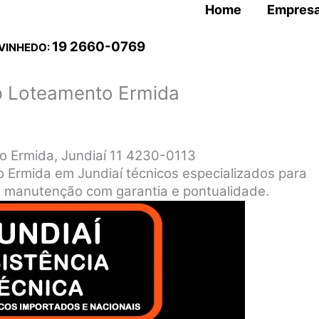
Home
Empres
19 2660-0769
 VINHEDO:
p Loteamento Ermida
o Ermida, Jundiaí 11 4230-0113
 Ermida em Jundiaí técnicos especializados para
o e manutenção com garantia e pontualidade.