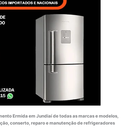
mento Ermida em Jundiaí de todas as marcas e modelos,
ação, conserto, reparo e manutenção de refrigeradores