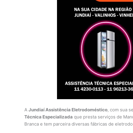
A
Jundiaí Assistência Eletrodoméstico
, com sua s
Técnica Especializada
que presta serviços de Man
Branca e tem parceira diversas fábricas de eletrod