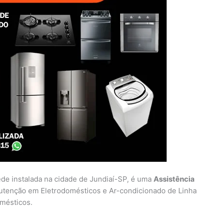
ede instalada na cidade de Jundiaí-SP, é uma
Assistência
utenção em Eletrodomésticos e Ar-condicionado de Linha
omésticos.