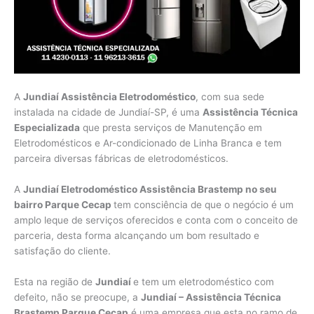
A
Jundiaí Assistência Eletrodoméstico
, com sua sede
instalada na cidade de Jundiaí-SP, é uma
Assistência Técnica
Especializada
que presta serviços de Manutenção em
Eletrodomésticos e Ar-condicionado de Linha Branca e tem
parceira diversas fábricas de eletrodomésticos.
A
Jundiaí Eletrodoméstico Assistência Brastemp no seu
bairro Parque Cecap
tem consciência de que o negócio é um
amplo leque de serviços oferecidos e conta com o conceito de
parceria, desta forma alcançando um bom resultado e
satisfação do cliente.
Esta na região de
Jundiaí
e tem um eletrodoméstico com
defeito, não se preocupe, a
Jundiaí – Assistência Técnica
Brastemp Parque Cecap
é uma empresa que esta no ramo de