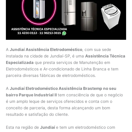
A
Jundiaí Assistência Eletrodoméstico
, com sua sede
instalada na cidade de Jundiaí-SP, é uma
Assistência Técnica
Especializada
que presta serviços de Manutenção em
Eletrodomésticos e Ar-condicionado de Linha Branca e tem
parceira diversas fábricas de eletrodomésticos.
A
Jundiaí Eletrodoméstico Assistência Brastemp no seu
bairro Parque Industrial II
tem consciência de que o negócio
é um amplo leque de serviços oferecidos e conta com o
conceito de parceria, desta forma alcançando um bom
resultado e satisfação do cliente.
Esta na região de
Jundiaí
e tem um eletrodoméstico com