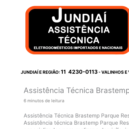
Ir
para
o
conteúdo
11 4230-0113
JUNDIAÍ E REGIÃO:
- VALINHOS E
Assistência Técnica Brastemp 
6 minutos de leitura
Assistência Técnica Brastemp Parque Resi
Assistência técnica Brastemp Parque Resid