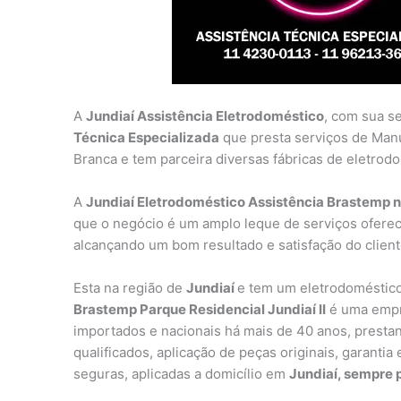
A
Jundiaí Assistência Eletrodoméstico
, com sua s
Técnica Especializada
que presta serviços de Man
Branca e tem parceira diversas fábricas de eletrod
A
Jundiaí Eletrodoméstico Assistência Brastemp no
que o negócio é um amplo leque de serviços oferec
alcançando um bom resultado e satisfação do client
Esta na região de
Jundiaí
e tem um eletrodoméstico
Brastemp Parque Residencial Jundiaí II
é uma empre
importados e nacionais há mais de 40 anos, prestan
qualificados, aplicação de peças originais, garanti
seguras, aplicadas a domicílio em
Jundiaí, sempre p