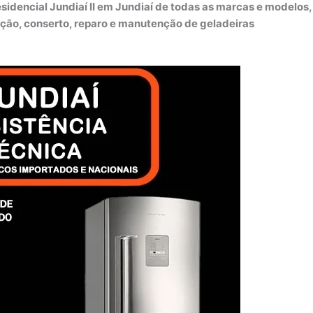
idencial Jundiaí II em Jundiaí de todas as marcas e modelos,
ação, conserto, reparo e manutenção de geladeiras