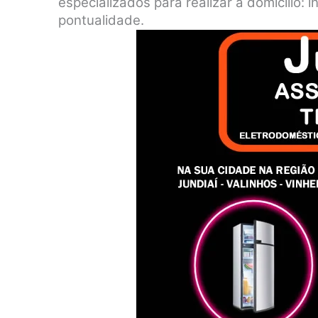
especializados para realizar a domicílio:
pontualidade.