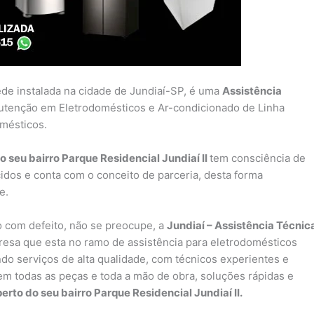
ede instalada na cidade de Jundiaí-SP, é uma
Assistência
utenção em Eletrodomésticos e Ar-condicionado de Linha
omésticos.
 seu bairro Parque Residencial Jundiaí II
tem consciência de
idos e conta com o conceito de parceria, desta forma
e.
 com defeito, não se preocupe, a
Jundiaí – Assistência Técnic
sa que esta no ramo de assistência para eletrodomésticos
do serviços de alta qualidade, com técnicos experientes e
a em todas as peças e toda a mão de obra, soluções rápidas e
erto do seu bairro Parque Residencial Jundiaí II.